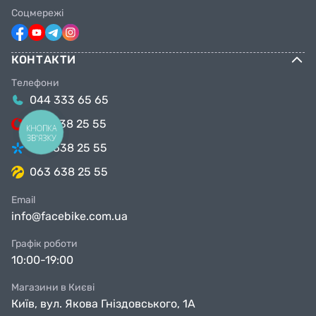
Соцмережі
КОНТАКТИ
Телефони
044 333 65 65
099 638 25 55
КНОПКА
ЗВ'ЯЗКУ
098 638 25 55
063 638 25 55
Email
info@facebike.com.ua
Графік роботи
10:00-19:00
Магазини в Києві
Київ, вул. Якова Гніздовського, 1А