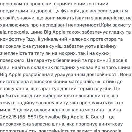
проколам та проколам, спричиненим гострими
предметами на дорозі. Ця функція дає велосипедистам
спокій, знаючи, що вони можуть їздити з впевненістю, не
хвилюючись про несподівані неприємності.Крім захисту
від проколів, шина Big Apple також забезпечує гладку та
комфортну їзду. Її унікальний малюнок протектора та
високоякісна гумова суміш забезпечують відмінну
зчепленість та тягу як на мокрих, так і на сухих
поверхнях. Це гарантує безпечний та приємний досвід
їзди, навіть в складних погодних умовах.Крім того, шина
Big Apple розроблена з урахуванням довговічності. Вона
виготовлена з високоякісних матеріалів, які стійкі до
зношування, що гарантує довгий термін служби. Це
робить її вигідним вибором для велосипедистів, які
хочуть надійну запасну шину, яка прослужить багато
миль.В цілому, велосипедна запасна частина - шина
26x2.15 (55-559) Schwalbe Big Apple, K-Guard - це
високоякісна запасна шина, яка пропонує виняткову
продуктивність, довговічність та захист від проколів.