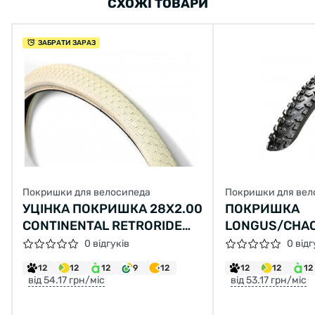
СХОЖІ ТОВАРИ
ЗАБРАТИ ЗАРАЗ
Покришки для велосипеда
Покришки для вел
УЦІНКА ПОКРИШКА 28Х2.00
ПОКРИШКА
CONTINENTAL RETRORIDE
LONGUS/CHA
КРЕМОВА ЗІ ВІДБИВАЮЧОЮ
GLADIATOR 26
0 відгуків
0 відг
СТРІЧКОЮ
30TPI (60-559
12
12
12
9
12
12
12
12
від 54.17 грн/міс
від 53.17 грн/міс