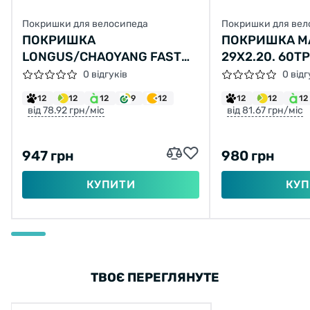
Покришки для велосипеда
Покришки для вел
ПОКРИШКА
ПОКРИШКА MA
LONGUS/CHAOYANG FAST
29X2.20. 60TP
LANE 26X2,10 H-5197 60TPI
(ETB96753200
0 відгуків
0 відг
2C-MTB SPS TLR СКЛАДНА
12
12
12
9
12
12
12
12
від 78.92 грн/міс
від 81.67 грн/міс
947 грн
980 грн
КУПИТИ
КУП
ТВОЄ ПЕРЕГЛЯНУТЕ