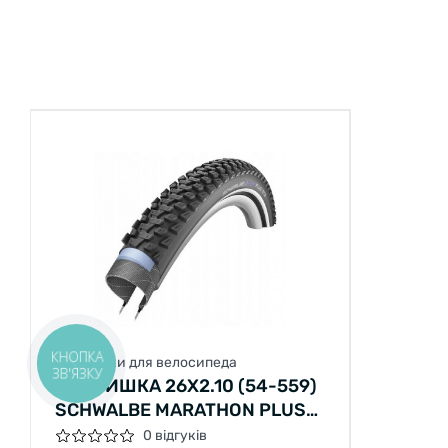
КНОПКА
Покришки для велосипеда
ЗВ'ЯЗКУ
ПОКРИШКА 26X2.10 (54-559)
SCHWALBE MARATHON PLUS
MTB S-GUARD B/B+RT HS468
0 відгуків