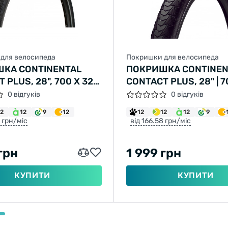
для велосипеда
Покришки для велосипеда
КА CONTINENTAL
ПОКРИШКА CONTINEN
 PLUS, 28", 700 X 32C,
CONTACT PLUS, 28" | 7
/4 X 1 3/4, 32-622,
| 28 X 1 3/8 X 1 5/8, Ч
0 відгуків
0 відгуків
 НЕ СКЛАДНА,
СКЛАДНА, СВІТЛОВІД
12
12
9
12
12
12
12
9
ВІДБИВНА,
8 грн/міс
від 166.58 грн/міс
LUS BREAKER, 750ГР.
грн
1 999 грн
КУПИТИ
КУПИТИ