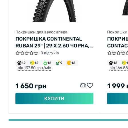
Покришки для велосипеда
Покришки 
ПОКРИШКА CONTINENTAL
ПОКРИШ
RUBAN 29" | 29 X 2.60 ЧОРНА,
CONTACT
НЕ СКЛАДНА
28 X 1 1
0 відгуків
ЧОРНА,
12
12
12
9
12
12
СВІТЛО
від 137.50 грн/міс
від 166.5
SAFETYP
1 650 грн
1 999 
КУПИТИ