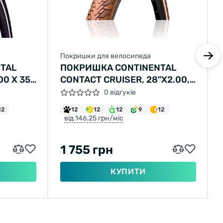
Покришки для велосипеда
TAL
ПОКРИШКА CONTINENTAL
00 X 35C
CONTACT CRUISER, 28"X2.00,
ОРНА, НЕ
50-622, КОРИЧНЕВИЙ, НЕ
0 відгуків
БИВНА
СКЛАДНА, СВІТЛОВІДБИВНА,
12
12
12
12
9
12
SAFETYSYSTEM BREAKER,
від 146.25 грн/міс
960ГР.
1 755 грн
КУПИТИ