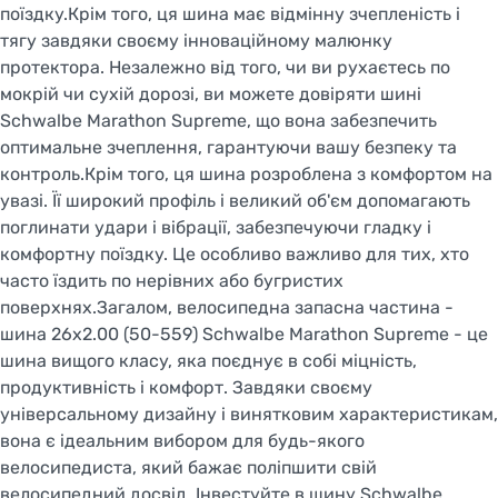
поїздку.Крім того, ця шина має відмінну зчепленість і
тягу завдяки своєму інноваційному малюнку
протектора. Незалежно від того, чи ви рухаєтесь по
мокрій чи сухій дорозі, ви можете довіряти шині
Schwalbe Marathon Supreme, що вона забезпечить
оптимальне зчеплення, гарантуючи вашу безпеку та
контроль.Крім того, ця шина розроблена з комфортом на
увазі. Її широкий профіль і великий об'єм допомагають
поглинати удари і вібрації, забезпечуючи гладку і
комфортну поїздку. Це особливо важливо для тих, хто
часто їздить по нерівних або бугристих
поверхнях.Загалом, велосипедна запасна частина -
шина 26x2.00 (50-559) Schwalbe Marathon Supreme - це
шина вищого класу, яка поєднує в собі міцність,
продуктивність і комфорт. Завдяки своєму
універсальному дизайну і винятковим характеристикам,
вона є ідеальним вибором для будь-якого
велосипедиста, який бажає поліпшити свій
велосипедний досвід. Інвестуйте в шину Schwalbe