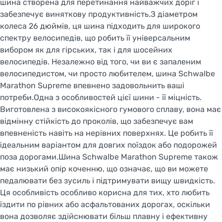
шина створена для перетинання найважчих доріг і
забезпечує виняткову продуктивність.З діаметром
колеса 26 дюймів, ця шина підходить для широкого
спектру велосипедів, що робить її універсальним
вибором як для гірських, так і для шосейних
велосипедів. Незалежно від того, чи ви є запаленим
велосипедистом, чи просто любителем, шина Schwalbe
Marathon Supreme впевнено задовольнить ваші
потреби.Одна з особливостей цієї шини - її міцність.
Виготовлена з високоякісного гумового сплаву, вона має
відмінну стійкість до проколів, що забезпечує вам
впевненість навіть на нерівних поверхнях. Це робить її
ідеальним варіантом для довгих поїздок або подорожей
поза дорогами.Шина Schwalbe Marathon Supreme також
має низький опір коченню, що означає, що ви можете
педалювати без зусиль і підтримувати вищу швидкість.
Ця особливість особливо корисна для тих, хто любить
їздити по рівних або асфальтованих дорогах, оскільки
вона дозволяє здійснювати більш плавну і ефективну