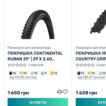
Покришки для велосипеда
Покришки для вел
ПОКРИШКА CONTINENTAL
ПОКРИШКА MI
RUBAN 29" | 29 X 2.60
COUNTRY GRIP
ЧОРНА, НЕ СКЛАДНА
(54-584) 30TP
0 відгуків
0 відг
12
12
12
9
12
12
12
12
від 137.50 грн/міс
від 135.67 грн/міс
1 650 грн
1 628 грн
КУПИТИ
КУП