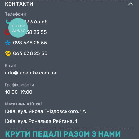
КОНТАКТИ
Телефони
044 333 65 65
КНОПКА
ЗВ'ЯЗКУ
099 638 25 55
098 638 25 55
063 638 25 55
Email
info@facebike.com.ua
Графік роботи
10:00-19:00
Магазини в Києві
Київ, вул. Якова Гніздовського, 1А
Київ, вул. Рональда Рейгана, 1
КРУТИ ПЕДАЛІ РАЗОМ З НАМИ