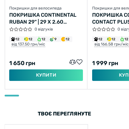
Покришки для велосипеда
Покришки для вел
ПОКРИШКА CONTINENTAL
ПОКРИШКА C
RUBAN 29" | 29 X 2.60
CONTACT PLUS,
ЧОРНА, НЕ СКЛАДНА
32C, 28 X 1 1/4
0 відгуків
0 відг
622, ЧОРНА, 
12
12
12
9
12
12
12
12
СВІТЛОВІДБИ
від 137.50 грн/міс
від 166.58 грн/міс
SAFETYPLUS 
750ГР.
1 650 грн
1 999 грн
КУПИТИ
КУП
ТВОЄ ПЕРЕГЛЯНУТЕ