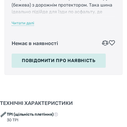
(бежева) з дорожнім протектором. Така шина
ідеально підійде для їзди по асфальту, де
шиповані шини гірських велосипедів будуть
Читати далі
тільки ускладнювати поїздку.
Немає в наявності
Характеристики:
Розміри (дюйми): 26x2.0
ПОВІДОМИТИ
ПРО НАЯВНІСТЬ
Призначення: для міських велосипедів і
круизеров
Корд: Cтальная
ТЕХНІЧНІ ХАРАКТЕРИСТИКИ
Щільність: 30 TPI
TPI (щільність плетіння)
30 TPI