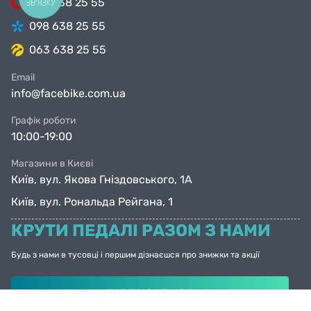
099 638 25 55
ЗВ'ЯЗКУ
098 638 25 55
063 638 25 55
Email
info@facebike.com.ua
Графік роботи
10:00-19:00
Магазини в Києві
Київ, вул. Якова Гніздовського, 1А
Київ, вул. Рональда Рейгана, 1
КРУТИ ПЕДАЛІ РАЗОМ З НАМИ
Будь з нами в тусовці і першим дізнаєшся про знижки та акції
ПІДПИСАТИСЯ