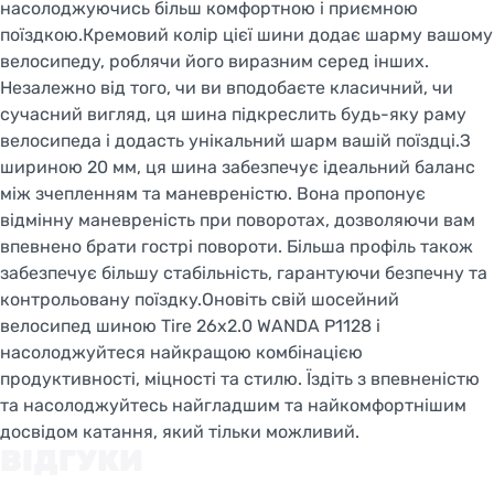
насолоджуючись більш комфортною і приємною
поїздкою.Кремовий колір цієї шини додає шарму вашому
велосипеду, роблячи його виразним серед інших.
Незалежно від того, чи ви вподобаєте класичний, чи
сучасний вигляд, ця шина підкреслить будь-яку раму
велосипеда і додасть унікальний шарм вашій поїздці.З
шириною 20 мм, ця шина забезпечує ідеальний баланс
між зчепленням та маневреністю. Вона пропонує
відмінну маневреність при поворотах, дозволяючи вам
впевнено брати гострі повороти. Більша профіль також
забезпечує більшу стабільність, гарантуючи безпечну та
контрольовану поїздку.Оновіть свій шосейний
велосипед шиною Tire 26x2.0 WANDA P1128 і
насолоджуйтеся найкращою комбінацією
продуктивності, міцності та стилю. Їздіть з впевненістю
та насолоджуйтесь найгладшим та найкомфортнішим
досвідом катання, який тільки можливий.
ВІДГУКИ