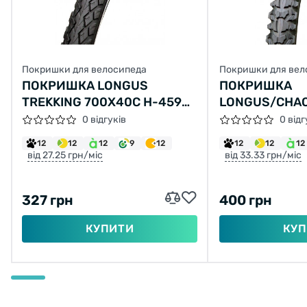
Покришки для велосипеда
Покришки для вел
ПОКРИШКА LONGUS
ПОКРИШКА
TREKKING 700X40C H-459
LONGUS/CHAO
(42-622)
Н-554 (47-507
0 відгуків
0 відг
12
12
12
9
12
12
12
12
від 27.25 грн/міс
від 33.33 грн/міс
327 грн
400 грн
КУПИТИ
КУП