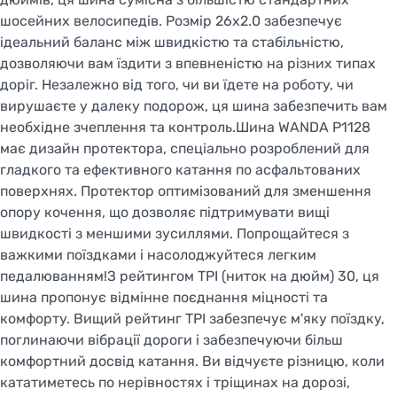
шосейних велосипедів. Розмір 26x2.0 забезпечує
ідеальний баланс між швидкістю та стабільністю,
дозволяючи вам їздити з впевненістю на різних типах
доріг. Незалежно від того, чи ви їдете на роботу, чи
вирушаєте у далеку подорож, ця шина забезпечить вам
необхідне зчеплення та контроль.Шина WANDA P1128
має дизайн протектора, спеціально розроблений для
гладкого та ефективного катання по асфальтованих
поверхнях. Протектор оптимізований для зменшення
опору кочення, що дозволяє підтримувати вищі
швидкості з меншими зусиллями. Попрощайтеся з
важкими поїздками і насолоджуйтеся легким
педалюванням!З рейтингом TPI (ниток на дюйм) 30, ця
шина пропонує відмінне поєднання міцності та
комфорту. Вищий рейтинг TPI забезпечує м'яку поїздку,
поглинаючи вібрації дороги і забезпечуючи більш
комфортний досвід катання. Ви відчуєте різницю, коли
кататиметесь по нерівностях і тріщинах на дорозі,