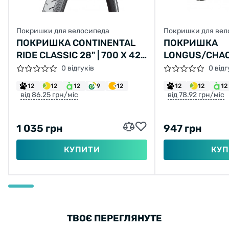
Покришки для велосипеда
Покришки для вел
ПОКРИШКА CONTINENTAL
ПОКРИШКА
RIDE CLASSIC 28" | 700 X 42C
LONGUS/CHAO
(40C) | 28 X 1.60 СІРА, НЕ
LANE 26X2,10 
0 відгуків
0 відг
СКЛАДНА
2C-MTB SPS 
12
12
12
9
12
12
12
12
від 86.25 грн/міс
від 78.92 грн/міс
1 035 грн
947 грн
КУПИТИ
КУП
ТВОЄ ПЕРЕГЛЯНУТЕ