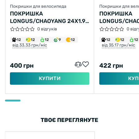
Покришки для велосипеда
Покришки для вел
ПОКРИШКА
ПОКРИШКА
LONGUS/CHAOYANG 24X1.95
LONGUS/CHAO
Н-554 (47-507)
H-5150 (50-55
0 відгуків
0 відг
12
12
12
9
12
12
12
12
від 33.33 грн/міс
від 35.17 грн/міс
400 грн
422 грн
КУПИТИ
КУП
ТВОЄ ПЕРЕГЛЯНУТЕ