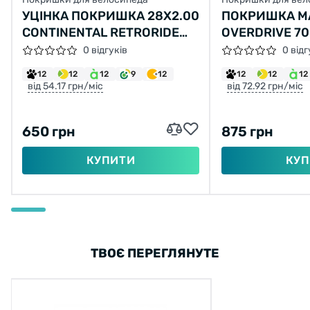
УЦІНКА ПОКРИШКА 28Х2.00
ПОКРИШКА M
CONTINENTAL RETRORIDE
OVERDRIVE 70
КРЕМОВА ЗІ ВІДБИВАЮЧОЮ
MAXXPROTECT 
0 відгуків
0 відг
СТРІЧКОЮ
12
12
12
9
12
12
12
12
від 54.17 грн/міс
від 72.92 грн/міс
650 грн
875 грн
КУПИТИ
КУП
ТВОЄ ПЕРЕГЛЯНУТЕ