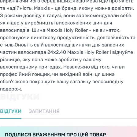
вирізняючи його серед інших.Якщо мова йде про якість
та надійність, Maxxis - це бренд, якому можна довіряти.
З роками досвіду в галузі, вони зарекомендували себе
як лідер у виробництві високоякісних шин для
велосипедів. Шина Maxxis Holy Roller - не виняток,
пропонуючи виняткову продуктивність, довговічність та
стиль.Оновіть свій велосипед шинами для запасних
частин велосипеда 24x2.40 Maxxis Holy Roller і відчуйте
різницю, яку вона може зробити у вашому
велосипедному пригодах. Незалежно від того, чи ви
професійний гонщик, чи вихідний воїн, ця шина
обов'язково покращить вашу загальну велосипедну
подорож.
ВІДГУКИ
ВІДГУКИ
ЗАПИТАННЯ
ПОДІЛИСЯ ВРАЖЕННЯМ ПРО ЦЕЙ ТОВАР