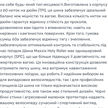
на себе будь-який тип місцевості.Виготовлена з корпусу
з 60 ниток на дюйм (TPI), ця шина забезпечує ідеальний
баланс між міцністю та вагою. Висока кількість ниток на
дюйм гарантує відмінну стійкість до проколів,
дозволяючи вам їздити з впевненістю, навіть на
нерівних і кам'янистих поверхнях. Крім того, гумова
суміш 60a забезпечує відмінну тягу і зчеплення,
забезпечуючи оптимальний контроль та стабільність під
час поїздок.Шина Maxxis Holy Roller має одношаровий
корпус (SPC), що ще більше підвищує її довговічність, не
жертвуючи вагою. Ця інноваційна конструкція дозволяє
отримати легку шину, яка витримує навантаження
інтенсивних поїздок, що робить її надійним вибором як
для випадкових велосипедистів, так і для професійних
гонщиків.Ця шина не тільки відзначається високою
продуктивністю, але також має стильний дизайн. Чорні
бічні стінки і агресивний малюнок протектора надають
вашому велосипеду сучасний і спортивний вигляд,