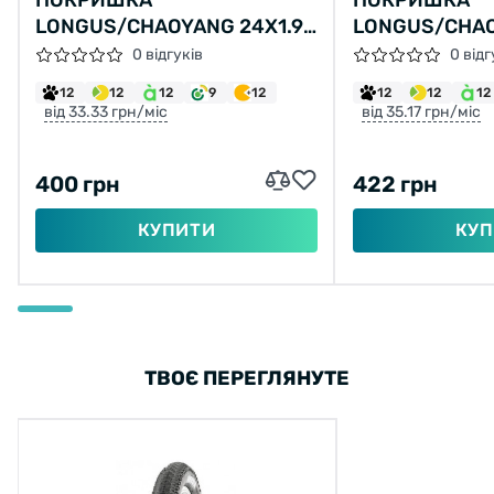
ПОКРИШКА
ПОКРИШКА
LONGUS/CHAOYANG 24X1.95
LONGUS/CHAO
Н-554 (47-507)
H-5150 (50-55
0 відгуків
0 відг
12
12
12
9
12
12
12
12
від 33.33 грн/міс
від 35.17 грн/міс
400 грн
422 грн
КУПИТИ
КУП
ТВОЄ ПЕРЕГЛЯНУТЕ