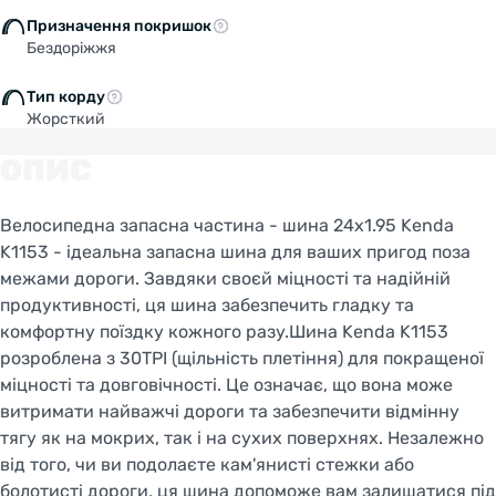
Призначення покришок
Бездоріжжя
Тип корду
Жорсткий
ОПИС
Велосипедна запасна частина - шина 24x1.95 Kenda
K1153 - ідеальна запасна шина для ваших пригод поза
межами дороги. Завдяки своєй міцності та надійній
продуктивності, ця шина забезпечить гладку та
комфортну поїздку кожного разу.Шина Kenda K1153
розроблена з 30TPI (щільність плетіння) для покращеної
міцності та довговічності. Це означає, що вона може
витримати найважчі дороги та забезпечити відмінну
тягу як на мокрих, так і на сухих поверхнях. Незалежно
від того, чи ви подолаєте кам'янисті стежки або
болотисті дороги, ця шина допоможе вам залишатися під