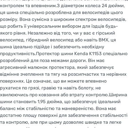
контролем та впевненим.З діаметром колеса 24 дюйми,
ця шина спеціально розроблена для велосипедів цього
розміру. Вона сумісна з широким спектром велосипедів,
що робить її універсальним вибором для їздців будь-
якого рівня. Незалежно від того, чи у вас є гірський
велосипед, гібридний велосипед або навіть BMX, ця
шина ідеально підійде і забезпечить необхідну
продуктивність.Протектор шини Kenda K1153 спеціально
розроблений для поза межами дороги. Він має
агресивний малюнок протектора, який забезпечує
відмінне зчеплення та тягу на розсипчастих та нерівних
поверхнях. Це означає, що ви можете впевнено
рухатися по грязі, гравію та навіть болоту, не
хвилюючись про ковзання або втрату контролю.Ширина
шини становить 1,95 дюйма, що забезпечує ідеальний
баланс між стабільністю та маневреністю. Вона має
достатню площу поверхні для забезпечення стабільності
та контролю, але при цьому дозволяє швидке та легке