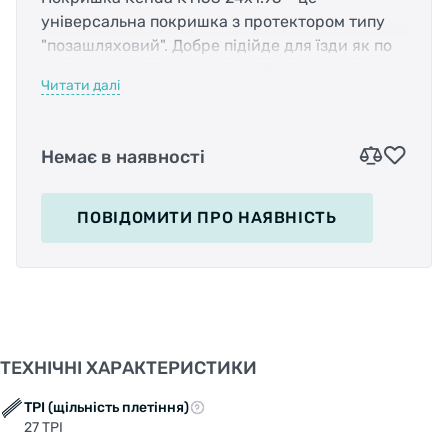
універсальна покришка з протектором типу
"позашляховий". Добре підійде для їзди як по
асфальту, так і по пересіченій місцевості.
Читати далі
Спрямований протектор з невисокими
шпильками забезпечує прекрасне зчеплення з
поверхнею, а центральні шпильки дозволяють
Немає в наявності
розвинути велику швидкість на прямій.
Завдяки якісним матеріалам, покришка
витримає безліч гальмування. Має низький
ПОВІДОМИТИ
ПРО НАЯВНІСТЬ
опір коченню.
Діаметр колеса:
24” (507мм)
Корд:
сталевий дріт
Захист від проколів:
ні
Тип протектора:
позашляховий
Розміри (ETRTO):
50-507
ТЕХНІЧНІ ХАРАКТЕРИСТИКИ
Ширина покришки:
1,95 (50 мм)
Щільність плетива корду:
30TPI
TPI (щільність плетіння)
27 TPI