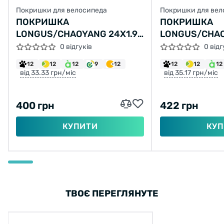
Покришки для велосипеда
Покришки для вел
ПОКРИШКА
ПОКРИШКА
LONGUS/CHAOYANG 24X1.95
LONGUS/CHAO
Н-554 (47-507)
H-5150 (50-55
0 відгуків
0 відг
12
12
12
9
12
12
12
12
від 33.33 грн/міс
від 35.17 грн/міс
400 грн
422 грн
КУПИТИ
КУП
ТВОЄ ПЕРЕГЛЯНУТЕ