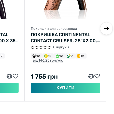
Покришки для велосипеда
TAL
ПОКРИШКА CONTINENTAL
00 X 35C
CONTACT CRUISER, 28"X2.00,
ОРНА, НЕ
50-622, КОРИЧНЕВИЙ, НЕ
0 відгуків
БИВНА
СКЛАДНА, СВІТЛОВІДБИВНА,
12
12
12
12
9
12
SAFETYSYSTEM BREAKER,
від 146.25 грн/міс
960ГР.
1 755 грн
КУПИТИ