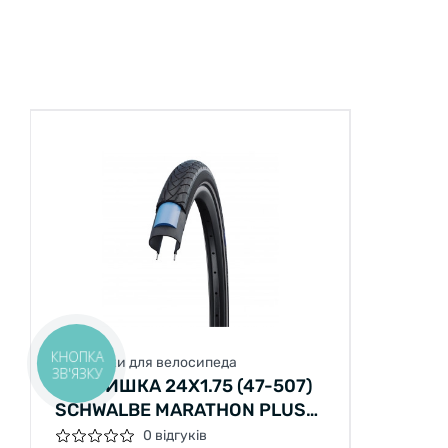
КНОПКА
Покришки для велосипеда
ЗВ'ЯЗКУ
ПОКРИШКА 24X1.75 (47-507)
SCHWALBE MARATHON PLUS
SMARTGUARD B/B+RT HS440
0 відгуків