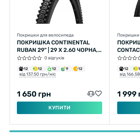
Покришки для велосипеда
Покришки 
ПОКРИШКА CONTINENTAL
ПОКРИШ
RUBAN 29" | 29 X 2.60 ЧОРНА,
CONTACT
НЕ СКЛАДНА
28 X 1 1
0 відгуків
ЧОРНА,
12
12
12
9
12
12
СВІТЛО
від 137.50 грн/міс
від 166.5
SAFETYP
1 650 грн
1 999 
КУПИТИ