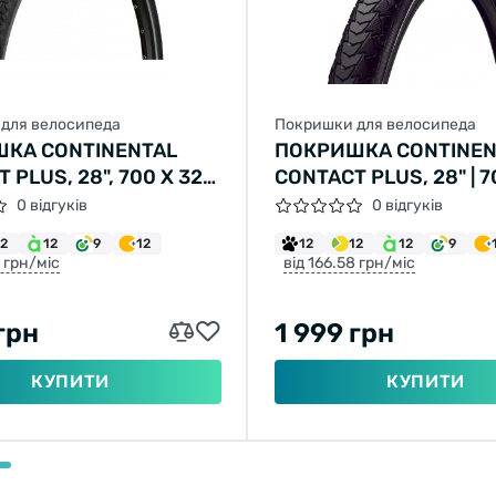
для велосипеда
Покришки для велосипеда
КА CONTINENTAL
ПОКРИШКА CONTINEN
 PLUS, 28", 700 X 32C,
CONTACT PLUS, 28" | 7
/4 X 1 3/4, 32-622,
| 28 X 1 3/8 X 1 5/8, Ч
0 відгуків
0 відгуків
 НЕ СКЛАДНА,
СКЛАДНА, СВІТЛОВІД
12
12
9
12
12
12
12
9
ВІДБИВНА,
8 грн/міс
від 166.58 грн/міс
LUS BREAKER, 750ГР.
грн
1 999 грн
КУПИТИ
КУПИТИ