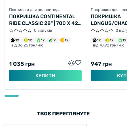
Покришки для велосипеда
Покришки для вел
ПОКРИШКА CONTINENTAL
ПОКРИШКА
RIDE CLASSIC 28" | 700 X 42C
LONGUS/CHAO
(40C) | 28 X 1.60 СІРА, НЕ
LANE 26X2,10 
0 відгуків
0 відг
СКЛАДНА
2C-MTB SPS 
12
12
12
9
12
12
12
12
від 86.25 грн/міс
від 78.92 грн/міс
1 035 грн
947 грн
КУПИТИ
КУП
ТВОЄ ПЕРЕГЛЯНУТЕ