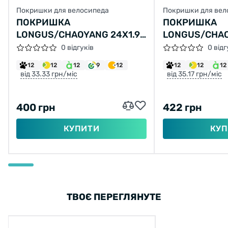
Покришки для велосипеда
Покришки для вел
ПОКРИШКА
ПОКРИШКА
LONGUS/CHAOYANG 24X1.95
LONGUS/CHAO
Н-554 (47-507)
H-5150 (50-55
0 відгуків
0 відг
12
12
12
9
12
12
12
12
від 33.33 грн/міс
від 35.17 грн/міс
400 грн
422 грн
КУПИТИ
КУП
ТВОЄ ПЕРЕГЛЯНУТЕ