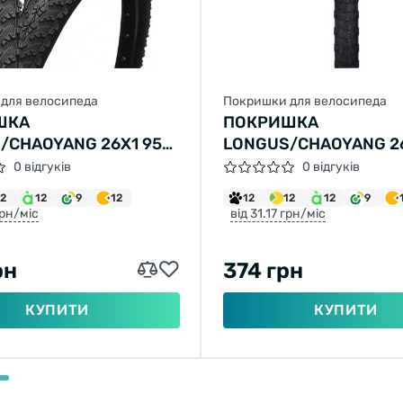
для велосипеда
Покришки для велосипеда
ШКА
ПОКРИШКА
/CHAOYANG 26X1 95
LONGUS/CHAOYANG 26
(50-559)
H5152 (52-559)
0 відгуків
0 відгуків
12
12
9
12
12
12
12
9
грн/міс
від 31.17 грн/міс
рн
374 грн
КУПИТИ
КУПИТИ