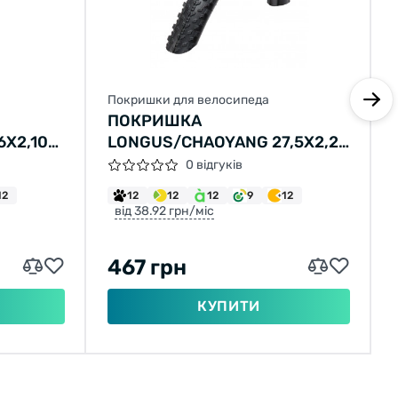
Покришки для велосипеда
ПОКРИШКА
X2,10
LONGUS/CHAOYANG 27,5X2,20
Н-5234 30TPI PHANTOM DRY
0 відгуків
(56-584), 715Г
12
12
12
12
9
12
від 38.92 грн/міс
467 грн
КУПИТИ