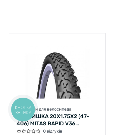
КНОПКА
Покришки для велосипеда
ЗВ'ЯЗКУ
ПОКРИШКА 20X1.75X2 (47-
406) MITAS RAPID V36
CLASSIC, ЧОРНА
0 відгуків