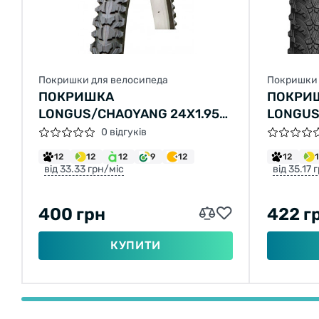
Покришки для велосипеда
Покришки 
ПОКРИШКА
ПОКРИ
LONGUS/CHAOYANG 24X1.95
LONGUS
Н-554 (47-507)
H-5150 
0 відгуків
12
12
12
9
12
12
від 33.33 грн/міс
від 35.17 
400 грн
422 г
КУПИТИ