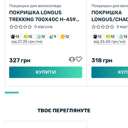
Покришки для велосипеда
Покришки для вел
ПОКРИШКА LONGUS
ПОКРИШКА
TREKKING 700X40C H-459
LONGUS/CHAO
(42-622)
L-3459(47-55
0 відгуків
0 відг
12
12
12
9
12
12
12
12
від 27.25 грн/міс
від 26.50 грн/міс
327 грн
318 грн
КУПИТИ
КУП
ТВОЄ ПЕРЕГЛЯНУТЕ