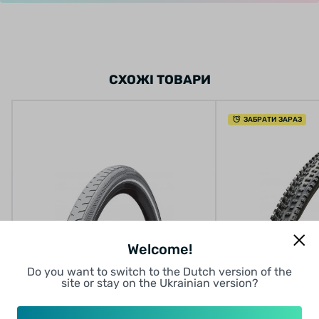
електровелосипедів). Завдяки своїй
високоякісній структурі, захист від проколів є
вкрай високою, а опір коченню-низьким, це
забезпечує захист від передчасного зносу,
СХОЖІ ТОВАРИ
викликаного додатковою рушійною силою.
ЗАБРАТИ ЗАРАЗ
Welcome!
Do you want to switch to the Dutch version of the
Покришки для велосипеда
Покришки для вел
site or stay on the Ukrainian version?
ПОКРИШКА CONTINENTAL
ПОКРИШКА
RIDE CLASSIC 28" | 700 X 42C
LONGUS/CHAO