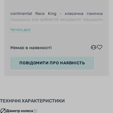
continental Race King - класична гоночна
покришка для вибоїстій місцевості, підходить
для крос-кантрі дисципліни. Низький опір
Читати далі
коченню, хороше поглинання ударів і середня
вага роблять її хорошим вибором для всіх MTB
велосипедів.
Немає в наявності
Характеристики:
ПОВІДОМИТИ
ПРО НАЯВНІСТЬ
розміри: 29 X 2.00;
Ширина: 50 мм;
ТЕХНІЧНІ ХАРАКТЕРИСТИКИ
ETRTO: 50 - 584;
Діаметр колеса