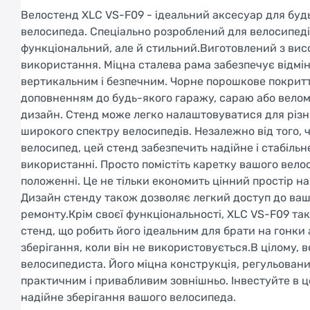
Велостенд XLC VS-F09 - ідеальний аксесуар для буд
велосипеда. Спеціально розроблений для велосипеді
функціональний, але й стильний.Виготовлений з вис
використання. Міцна сталева рама забезпечує відмі
вертикальним і безпечним. Чорне порошкове покритт
доповненням до будь-якого гаражу, сараю або велом
дизайн. Стенд може легко налаштовуватися для різни
широкого спектру велосипедів. Незалежно від того, 
велосипед, цей стенд забезпечить надійне і стабіль
використанні. Просто помістіть каретку вашого вело
положенні. Це не тільки економить цінний простір на
Дизайн стенду також дозволяє легкий доступ до ваш
ремонту.Крім своєї функціональності, XLC VS-F09 т
стенд, що робить його ідеальним для брати на гонки
зберігання, коли він не використовується.В цілому,
велосипедиста. Його міцна конструкція, регульовани
практичним і привабливим зовнішньо. Інвестуйте в це
надійне зберігання вашого велосипеда.