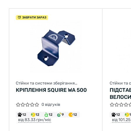
ЗАБРАТИ ЗАРАЗ
Стійки та системи зберігання
Стійки та 
велосипеда
велосипед
КРІПЛЕННЯ SQUIRE WA 500
ПІДСТА
ВЕЛОСИ
0 відгуків
12
12
12
9
12
12
від 83.33 грн/міс
від 101.25