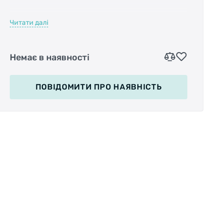
Читати далі
Немає в наявності
это стойка для велосипеда, которую можно
использовать как для хранения, так и для
ремонта байка. Подходит она для
ПОВІДОМИТИ
ПРО НАЯВНІСТЬ
велосипедов с диаметром колес от 26 до 29
дюймов. Примечателен способ крепления
данной стойки к самому велосипеду. Верхний
конец стойки вставляется в отверстие,
которое находится в кареточном узле.
Обратите внимание, что стойка совместима
только с системами типа hollowtech с
диаметром отверстия 20 мм.