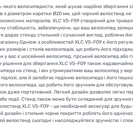
ь-якого велосипедиста, який шукає надійне зберігання с
в з діаметром каретки Ø20 мм, цей чорний велостенд не 
окоякісних матеріалів, XLC VS-F09 створений для тривал
нну стабільність, забезпечуючи, що ваш велосипед залиш
я додає стенду стильний і сучасний вигляд, роблячи йог
агазину.Однією з особливостей XLC VS-F09 є його регул
х розмірів і стилів велосипедів, що робить його підходя
чи у вас є шосейний велосипед, гірський велосипед або 
не рішення для зберігання.XLC VS-F09 також надзвичайно
сипеда на стенд, і він утримуватиме ваш велосипед у ве
 підлозі, але й запобігає падінню велосипеда і його пош
ого велосипеда, що робить його зручним для обслуговув
акож дуже портативний. Легкий дизайн дозволяє легко п
 або події. Стенд також може бути складений для зручног
 велостенд XLC VS-F09 - це необхідний аксесуар для будь
й дизайн і стильне чорне покриття роблять його одноча
й велостенд сьогодні і насолоджуйтеся зручністю і спок