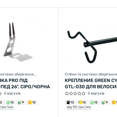
системи зберігання
Стійки та системи зберіганн
а
велосипеда
ВКА PRO ПІД
КРЕПЛЕНИЕ GREEN C
ПЕД 26", СІРО/ЧОРНА
GTL-030 ДЛЯ ВЕЛОС
НА СТЕНУ, СКЛАДНОЕ
0 відгуків
0 відгуків
12
12
9
12
12
12
12
9
 грн/міс
від 90 грн/міс