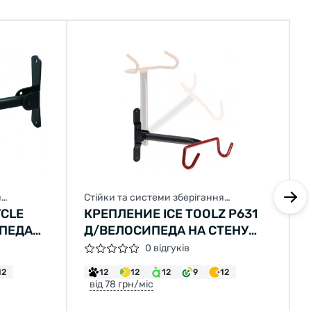
я
Стійки та системи зберігання
велосипеда
YCLE
КРЕПЛЕНИЕ ICE TOOLZ P631
ИПЕДА
Д/ВЕЛОСИПЕДА НА СТЕНУ
СКЛАДНОЕ
0 відгуків
12
12
12
12
9
12
від 78 грн/міс