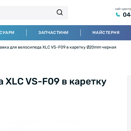
call-цент
04
СУАРИ
ЗАПЧАСТИНИ
МАЙСТЕРНЯ
авка для велосипеда XLC VS-F09 в каретку Ø20mm черная
 XLC VS-F09 в каретку