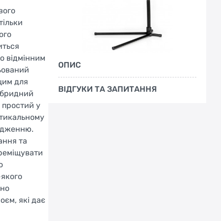
вого
тільки
ого
иться
о відмінним
ОПИС
ьований
щим для
ВІДГУКИ ТА ЗАПИТАННЯ
гібридний
 простий у
ртикальному
кодженню.
ання та
ереміщувати
о
-якого
сно
оєм, які дає