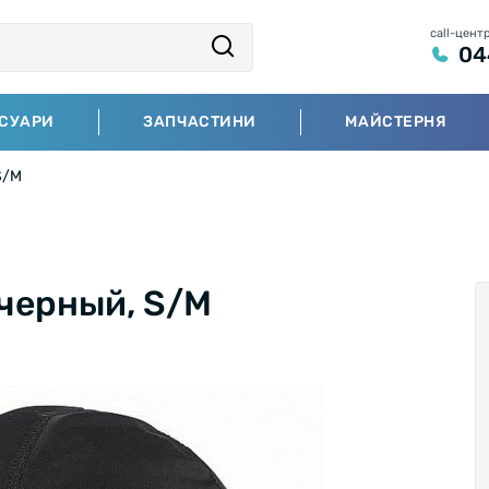
call-цент
04
СУАРИ
ЗАПЧАСТИНИ
МАЙСТЕРНЯ
S/М
черный, S/М