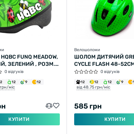
ми
Велошоломи
HQBC FUNQ MEADOW,
ШОЛОМ ДИТЯЧИЙ GR
Й, ЗЕЛЕНИЙ , РОЗМ.
CYCLE FLASH 48-52С
ЗЕЛЕНО-ЧОРНИЙ ЛА
0 відгуків
0 відгуків
12
12
9
12
12
12
12
9
 грн/міс
від 48.75 грн/міс
рн
585 грн
КУПИТИ
КУПИТИ