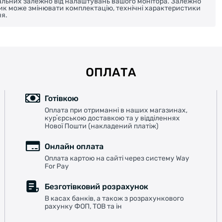
реальних залежно від налаштувань вашого монітора. Залежно
ник може змінювати комплектацію, технічні характеристики
я.
ОПЛАТА
Готівкою
Оплата при отриманні в наших магазинах,
курʼєрською доставкою та у відділеннях
Нової Пошти (накладений платіж)
Онлайн оплата
Оплата картою на сайті через систему Way
For Pay
Безготівковий розрахунок
В касах банків, а також з розрахункового
рахунку ФОП, ТОВ та ін