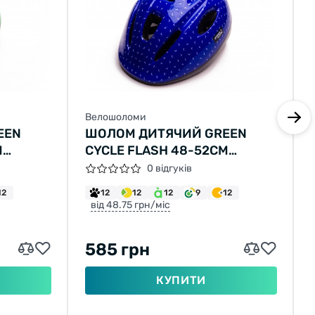
Велошоломи
EEN
ШОЛОМ ДИТЯЧИЙ GREEN
М
CYCLE FLASH 48-52СМ
К
СИНЬО-БІЛИЙ ЛАК
0 відгуків
12
12
12
12
9
12
від 48.75 грн/міс
585 грн
КУПИТИ