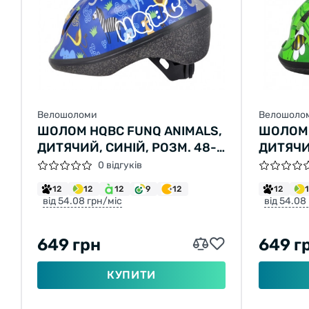
Велошоломи
Велошоло
ШОЛОМ HQBC FUNQ ANIMALS,
ШОЛОМ 
ДИТЯЧИЙ, СИНІЙ, РОЗМ. 48-
ДИТЯЧИ
54
48-54
0 відгуків
12
12
12
9
12
12
від 54.08 грн/міс
від 54.08
649 грн
649 г
КУПИТИ