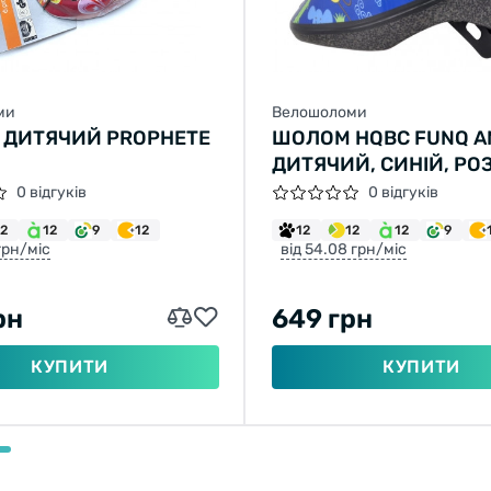
ми
Велошоломи
ДИТЯЧИЙ PROPHETE
ШОЛОМ HQBC FUNQ A
ДИТЯЧИЙ, СИНІЙ, РОЗ
54
0 відгуків
0 відгуків
12
12
9
12
12
12
12
9
 грн/міс
від 54.08 грн/міс
рн
649 грн
КУПИТИ
КУПИТИ