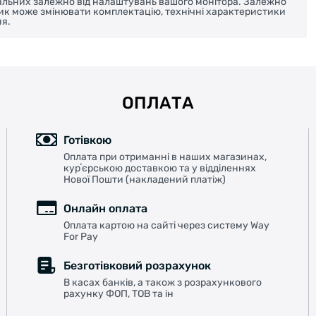
реальних залежно від налаштувань вашого монітора. Залежно
ник може змінювати комплектацію, технічні характеристики
я.
ОПЛАТА
Готівкою
Оплата при отриманні в наших магазинах,
курʼєрською доставкою та у відділеннях
Нової Пошти (накладений платіж)
Онлайн оплата
Оплата картою на сайті через систему Way
For Pay
Безготівковий розрахунок
В касах банків, а також з розрахункового
рахунку ФОП, ТОВ та ін