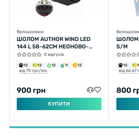
Велошоломи
Велошоло
ШОЛОМ AUTHOR WIND LED
ШОЛОМ 
144 L 58-62CM НЕОНОВО-
S/M
ЖОВТИЙ/БІЛИЙ
0 відгуків
12
12
12
9
12
12
від 75 грн/міс
від 66.67
900 грн
800 г
КУПИТИ