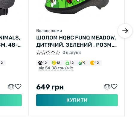
Велошоломи
NIMALS,
ШОЛОМ HQBC FUNQ MEADOW,
М. 48-
ДИТЯЧИЙ, ЗЕЛЕНИЙ , РОЗМ.
48-54
0 відгуків
12
12
12
12
9
12
від 54.08 грн/міс
649 грн
КУПИТИ