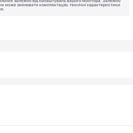
реальних залежно від налаштувань вашого монітора. Залежно
ник може змінювати комплектацію, технічні характеристики
я.