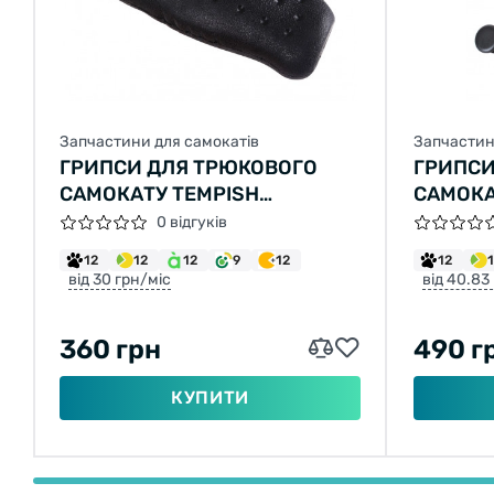
Запчастини для самокатів
Запчастин
ГРИПСИ ДЛЯ ТРЮКОВОГО
ГРИПСИ
САМОКАТУ TEMPISH
САМОКА
HANDLEBARS - ANATOMICAL
0 відгуків
12
12
12
9
12
12
від 30 грн/міс
від 40.83
360 грн
490 г
КУПИТИ