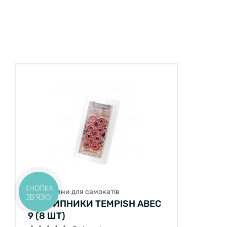
КНОПКА
Запчастини для самокатів
ЗВ'ЯЗКУ
ПІДШИПНИКИ TEMPISH ABEC
9 (8 ШТ)