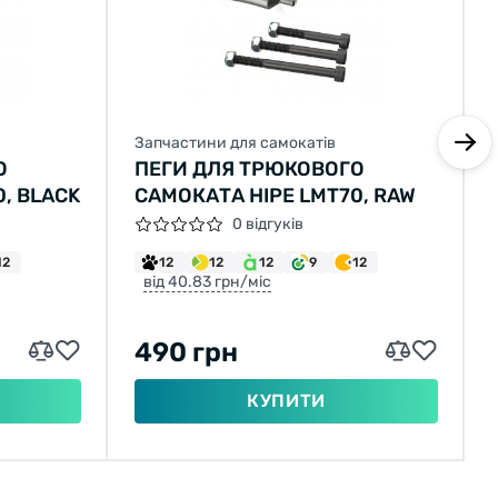
Запчастини для самокатів
О
ПЕГИ ДЛЯ ТРЮКОВОГО
, BLACK
САМОКАТА HIPE LMT70, RAW
0 відгуків
12
12
12
12
9
12
від 40.83 грн/міс
490 грн
КУПИТИ