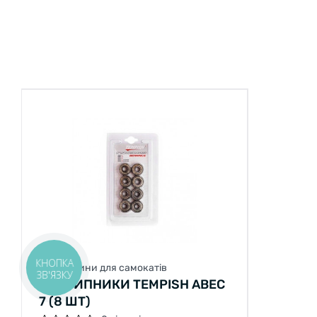
КНОПКА
Запчастини для самокатів
ЗВ'ЯЗКУ
ПІДШИПНИКИ TEMPISH ABEC
7 (8 ШТ)