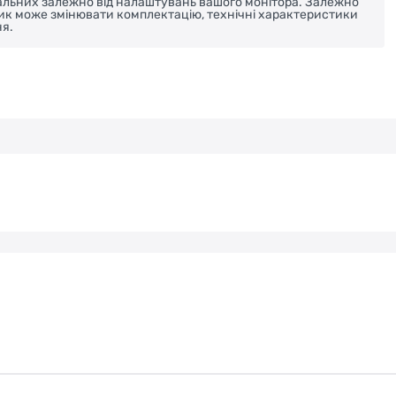
реальних залежно від налаштувань вашого монітора. Залежно
ник може змінювати комплектацію, технічні характеристики
я.