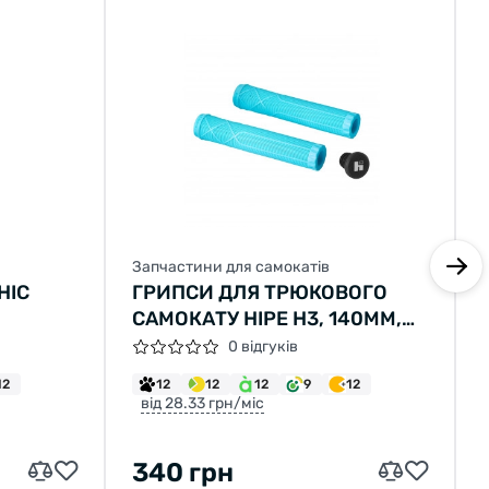
Запчастини для самокатів
HIC
ГРИПСИ ДЛЯ ТРЮКОВОГО
САМОКАТУ HIPE H3, 140ММ,
MINT
0 відгуків
12
12
12
12
9
12
від 28.33 грн/міс
340 грн