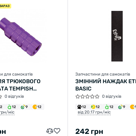
ЗАРАЗ
и для самокатів
Запчастини для самокатів
ЛЯ ТРЮКОВОГО
ЗМІННИЙ НАЖДАК ET
ТА TEMPISH
BASIC
ТОВИЙ
0 відгуків
0 відгуків
12
12
9
12
12
12
12
9
 грн/міс
від 20.17 грн/міс
рн
242 грн