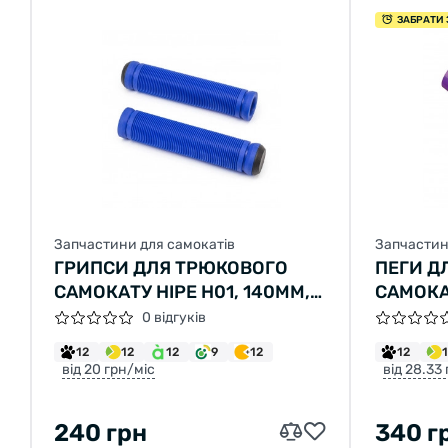
ЗАБРАТИ 
Запчастини для самокатів
Запчастин
ГРИПСИ ДЛЯ ТРЮКОВОГО
ПЕГИ Д
САМОКАТУ HIPE H01, 140ММ,
САМОКА
BLUE
ФІОЛЕ
0 відгуків
12
12
12
9
12
12
від 20 грн/міс
від 28.33
240 грн
340 г