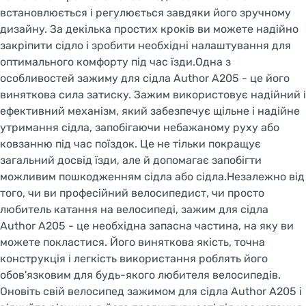
встановлюється і регулюється завдяки його зручному
дизайну. За декілька простих кроків ви можете надійно
закріпити сідло і зробити необхідні налаштування для
оптимального комфорту під час їзди.Одна з
особливостей зажиму для сідла Author A205 - це його
виняткова сила затиску. Зажим використовує надійний і
ефективний механізм, який забезпечує щільне і надійне
утримання сідла, запобігаючи небажаному руху або
ковзанню під час поїздок. Це не тільки покращує
загальний досвід їзди, але й допомагає запобігти
можливим пошкодженням сідла або сідла.Незалежно від
того, чи ви професійний велосипедист, чи просто
любитель катання на велосипеді, зажим для сідла
Author A205 - це необхідна запасна частина, на яку ви
можете покластися. Його виняткова якість, точна
конструкція і легкість використання роблять його
обов'язковим для будь-якого любителя велосипедів.
Оновіть свій велосипед зажимом для сідла Author A205 і