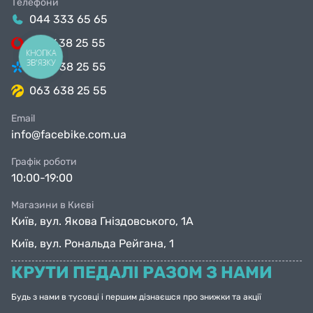
Телефони
044 333 65 65
099 638 25 55
КНОПКА
ЗВ'ЯЗКУ
098 638 25 55
063 638 25 55
Email
info@facebike.com.ua
Графік роботи
10:00-19:00
Магазини в Києві
Київ, вул. Якова Гніздовського, 1А
Київ, вул. Рональда Рейгана, 1
КРУТИ ПЕДАЛІ РАЗОМ З НАМИ
Будь з нами в тусовці і першим дізнаєшся про знижки та акції