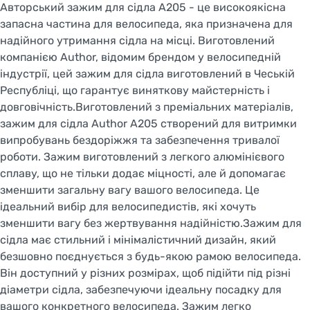
Авторський зажим для сідла A205 - це високоякісна
запасна частина для велосипеда, яка призначена для
надійного утримання сідла на місці. Виготовлений
компанією Author, відомим брендом у велосипедній
індустрії, цей зажим для сідла виготовлений в Чеській
Республіці, що гарантує виняткову майстерність і
довговічність.Виготовлений з преміальних матеріалів,
зажим для сідла Author A205 створений для витримки
випробувань бездоріжжя та забезпечення тривалої
роботи. Зажим виготовлений з легкого алюмінієвого
сплаву, що не тільки додає міцності, але й допомагає
зменшити загальну вагу вашого велосипеда. Це
ідеальний вибір для велосипедистів, які хочуть
зменшити вагу без жертвування надійністю.Зажим для
сідла має стильний і мінімалістичний дизайн, який
безшовно поєднується з будь-якою рамою велосипеда.
Він доступний у різних розмірах, щоб підійти під різні
діаметри сідла, забезпечуючи ідеальну посадку для
вашого конкретного велосипеда. Зажим легко