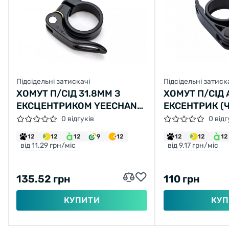
Підсідельні затискачі
Підсідельні затиск
ХОМУТ П/СІД 31.8ММ З
ХОМУТ П/СІД 
ЕКСЦЕНТРИКОМ YEECHANG
ЕКСЕНТРИК (Ч
YC07+YC161 (ЧОРН.)
0 відгуків
0 відг
12
12
12
9
12
12
12
12
від 11.29 грн/міс
від 9.17 грн/міс
135.52 грн
110 грн
КУПИТИ
КУП