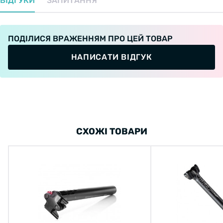
ВІДГУКИ
ЗАПИТАННЯ
Назначение: Город, Треккинг, МТБ, Дорожный,
ПОДІЛИСЯ ВРАЖЕННЯМ ПРО ЦЕЙ ТОВАР
Шоссе;
НАПИСАТИ ВІДГУК
Голова: С запатентованной ручной
регулировкой;
Функциональность: Жесткий (Rigid);
Смещение назад: 20 мм;
СХОЖІ ТОВАРИ
Углы регулировки (град.): -15 - +15;
Материал: Кованный алюминий;
Диаметр: 31,6 мм;
Вес: 227 г;