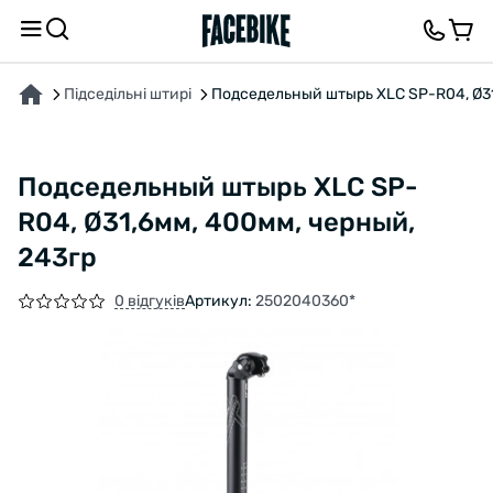
ПРО ТОВАР
ВІДГУКИ ТА ЗАПИТАННЯ
Підседільні штирі
Подседельный штырь XLC SP-R04, Ø31
Подседельный штырь XLC SP-
R04, Ø31,6мм, 400мм, черный,
243гр
0 відгуків
Артикул:
2502040360*