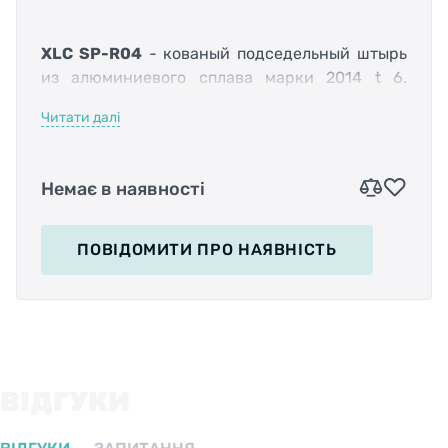
XLC SP-R04
- кованый подседельный штырь
из алюминиевого сплава марки 2014 t 6.
Имеет одноболтовою конструкцию головы, с
Читати далі
возможностью микрорегулировки без
применения инструмента. Регулировка
осуществляется без шестигранника путем
Немає в наявності
отпуска гайки-барашка на торцевой части
головы. На штыре нанесена шкала для более
удобной и точной настройки высоты.
ПОВІДОМИТИ
ПРО НАЯВНІСТЬ
Характеристики:
ВІДГУКИ