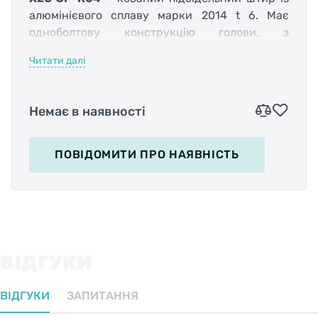
алюмінієвого сплаву марки 2014 t 6. Має
одноболтову конструкцію голови, з
можливістю мікрорегулювання без
Читати далі
застосування інструменту. Регулювання
здійснюється без шестигранника шляхом
відпуску гайки-баранчика на торцевій
Немає в наявності
частині голови. На штирі нанесена шкала для
більш зручного та точного налаштування
висоти.
ПОВІДОМИТИ
ПРО НАЯВНІСТЬ
Характеристики:
Призначення: Місто, Трекінг, МТБ, Дорожній, Шосе;
Голова: З запатентованим ручним регулюванням;
Функціональність: Жорсткий (Rigid);
Зміщення назад: 20 мм;
Кути регулювання (град.): - 15 - +15;
ВІДГУКИ
Матеріал: Кований алюміній;
Діаметр: 31,6 мм;
ВІДГУКИ
ЗАПИТАННЯ
Вага: 227 г;