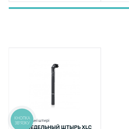
КНОПКА
Підседільні штирі
ЗВ'ЯЗКУ
ПОДСЕДЕЛЬНЫЙ ШТЫРЬ XLC