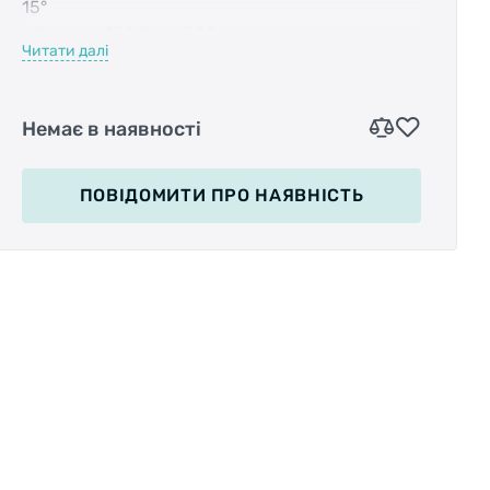
15°
• Размер: ?30.8мм, 350мм
Читати далі
• Смещение: 20мм
• Цвет: черный
• Вес: 243 гр. (при ?27,2 х 300 мм)
Немає в наявності
ПОВІДОМИТИ
ПРО НАЯВНІСТЬ