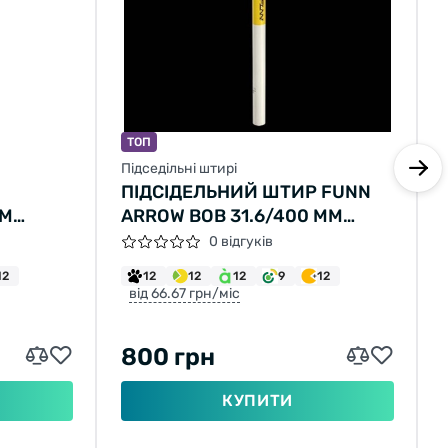
ТОП
Підседільні штирі
ПІДСІДЕЛЬНИЙ ШТИР FUNN
MM
ARROW BOB 31.6/400 ММ
БІЛИЙ/ЖОВТИЙ
0 відгуків
12
12
12
12
9
12
від 66.67 грн/міс
800 грн
КУПИТИ