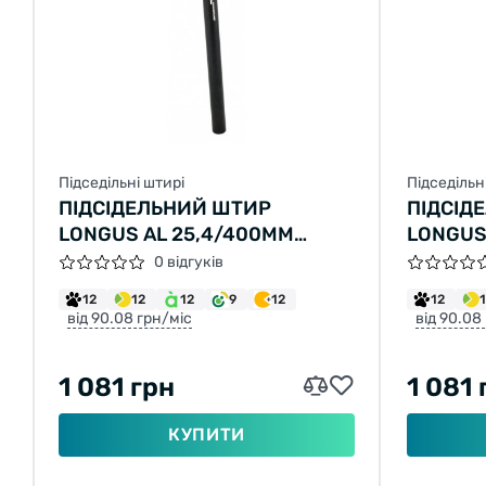
Підседільні штирі
Підседільн
ПІДСІДЕЛЬНИЙ ШТИР
ПІДСІД
LONGUS AL 25,4/400MM
LONGUS
ЧОРНИЙ
ЧОРНИ
0 відгуків
12
12
12
9
12
12
від 90.08 грн/міс
від 90.08
1 081 грн
1 081 
КУПИТИ