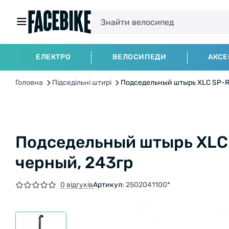
ЕЛЕКТРО
ВЕЛОСИПЕДИ
АКСЕ
Головна
Підседільні штирі
Подседельный штырь XLC SP-R0
Подседельный штырь XLC 
черный, 243гр
0 відгуків
Артикул:
2502041100*