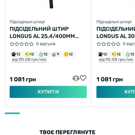
Підседільні штирі
Підседільні штирі
ПІДСІДЕЛЬНИЙ ШТИР
ПІДСІДЕЛЬНИ
LONGUS AL 25,4/400MM
LONGUS AL 3
ЧОРНИЙ
ЧОРНИЙ
0 відгуків
0 відг
12
12
12
9
12
12
12
12
від 90.08 грн/міс
від 90.08 грн/міс
1 081 грн
1 081 грн
КУПИТИ
КУП
ТВОЄ ПЕРЕГЛЯНУТЕ