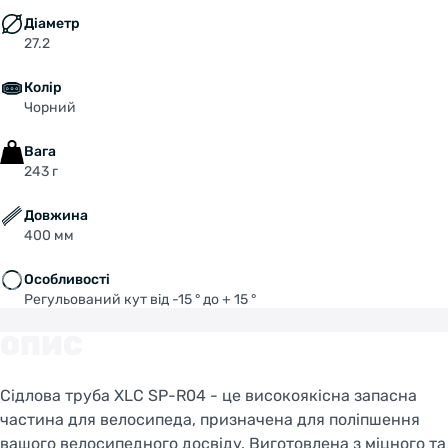
Діаметр
27.2
Колір
Чорний
Вага
243 г
Довжина
400 мм
Особливості
Регульований кут від -15 ° до + 15 °
ОПИС
Сідлова труба XLC SP-R04 - це високоякісна запасна
частина для велосипеда, призначена для поліпшення
вашого велосипедного досвіду. Виготовлена з міцного та