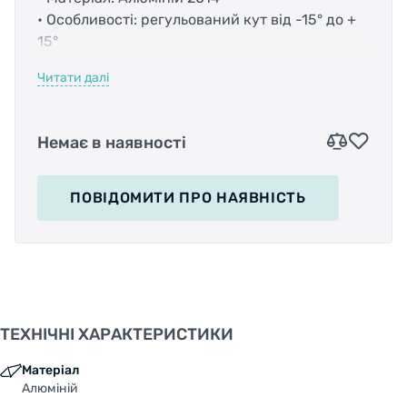
• Особливості: регульований кут від -15° до +
15°
• Розмір: ?27.2мм, 400мм
Читати далі
• Зміщення: 20мм
• Колір: чорний<
• Вага: 243 гр. (При ?27,2 х 300 мм)
Немає в наявності
ПОВІДОМИТИ
ПРО НАЯВНІСТЬ
ТЕХНІЧНІ ХАРАКТЕРИСТИКИ
Матеріал
Алюміній