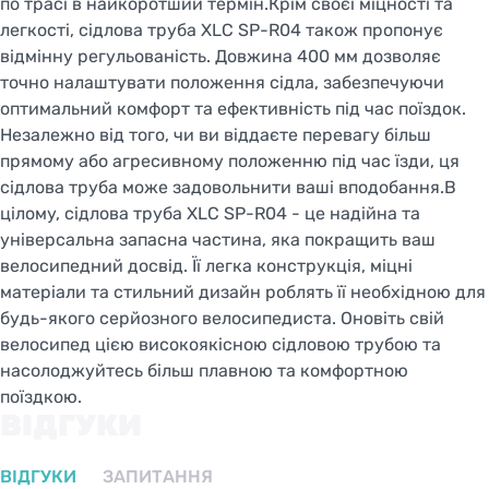
по трасі в найкоротший термін.Крім своєї міцності та
легкості, сідлова труба XLC SP-R04 також пропонує
відмінну регульованість. Довжина 400 мм дозволяє
точно налаштувати положення сідла, забезпечуючи
оптимальний комфорт та ефективність під час поїздок.
Незалежно від того, чи ви віддаєте перевагу більш
прямому або агресивному положенню під час їзди, ця
сідлова труба може задовольнити ваші вподобання.В
цілому, сідлова труба XLC SP-R04 - це надійна та
універсальна запасна частина, яка покращить ваш
велосипедний досвід. Її легка конструкція, міцні
матеріали та стильний дизайн роблять її необхідною для
будь-якого серйозного велосипедиста. Оновіть свій
велосипед цією високоякісною сідловою трубою та
насолоджуйтесь більш плавною та комфортною
поїздкою.
ВІДГУКИ
ВІДГУКИ
ЗАПИТАННЯ