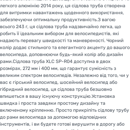
легкого алюмінію 2014 року, ця сідлова труба створена
для витримки навантажень щоденного використання,
забезпечуючи оптимальну продуктивність.З вагою
всього 243 г, ця сідлова труба надзвичайно легка, що
робить її ідеальним вибором для велосипедистів, які
надають перевагу швидкості та маневреності. Чорний
колір додає стильного та елегантного акценту до вашого
велосипеда, доповнюючи будь-який колір або дизайн
рами.Сідлова труба XLC SP-R04 доступна в двох
розмірах, 272 мм і 400 мм, що гарантує сумісність з
великим спектром велосипедів. Незалежно від того, чи у
вас є гірський велосипед, шосейний велосипед або
гібридний велосипед, ця сідлова труба безшовно
впишеться в вашу існуючу конструкцію.Установка
швидка і проста завдяки простому дизайну та
включеному кріпленню. Просто прикріпіть сідлову трубу
до рами велосипеда за допомогою відповідних
інструментів, і ви будете готові вирушити в дорогу або