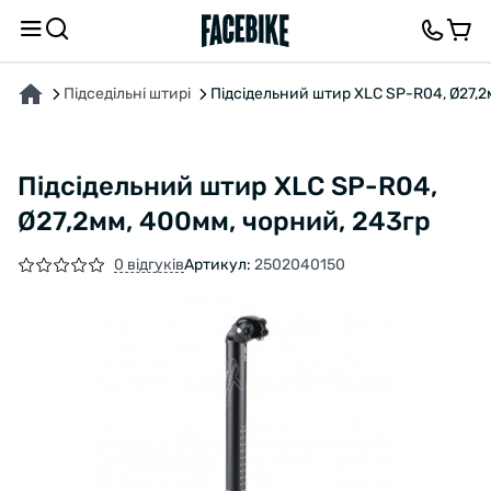
ПРО ТОВАР
ХАРАКТЕРИСТИКИ
ОПИС
ВІДГУКИ ТА ЗАПИТАННЯ
Підседільні штирі
Підсідельний штир XLC SP-R04, Ø27,2
Підсідельний штир XLC SP-R04,
Ø27,2мм, 400мм, чорний, 243гр
0 відгуків
Артикул:
2502040150