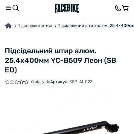
ПРО ТОВАР
ХАРАКТЕРИСТИКИ
ОПИС
ВІДГУКИ ТА ЗАПИТАННЯ
Підседільні штирі
Підсідельний штир алюм. 25.4x400мм
Підсідельний штир алюм.
25.4x400мм YC-B509 Леон (SB
ED)
0 відгуків
Артикул:
SEP-Al-023