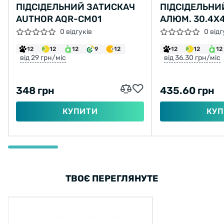
ПІДСІДЕЛЬНИЙ ЗАТИСКАЧ
ПІДСІДЕЛЬНИ
AUTHOR AQR-CM01
АЛЮМ. 30.4X
B509 ЛЕОН (S
0 відгуків
0 відг
12
12
12
9
12
12
12
12
від 29 грн/міс
від 36.30 грн/міс
348 грн
435.60 грн
КУПИТИ
КУП
ТВОЄ ПЕРЕГЛЯНУТЕ