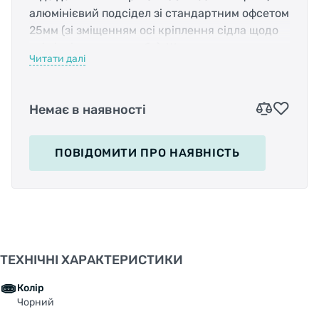
алюмінієвий подсідел зі стандартним офсетом
25мм (зі зміщенням осі кріплення сідла щодо
осі підсідельною труби). Штир має
Читати далі
одноболтовому кріплення. Є можливість
регулювання кута нахилу сідла і положення
сідла "вперед-назад" по рейках сідіння.
Немає в наявності
Довжина:
400мм
ПОВІДОМИТИ
ПРО НАЯВНІСТЬ
Діаметр штиря:
25.4мм
Матеріал:
алюміній
Офсет:
25мм
ТЕХНІЧНІ ХАРАКТЕРИСТИКИ
Колір
Чорний