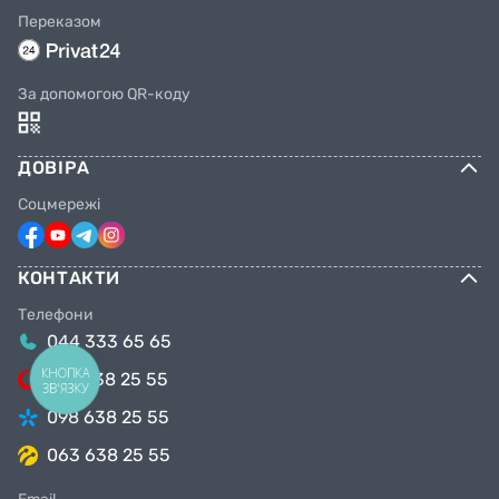
Переказом
За допомогою QR-коду
ДОВІРА
Соцмережі
КОНТАКТИ
Телефони
044 333 65 65
КНОПКА
099 638 25 55
ЗВ'ЯЗКУ
098 638 25 55
063 638 25 55