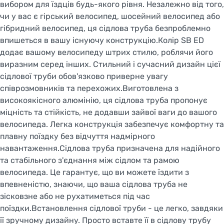
вибором для їздців будь-якого рівня. Незалежно від того,
чи у вас є гірський велосипед, шосейний велосипед або
гібридний велосипед, ця сідлова труба безпроблемно
впишеться в вашу існуючу конструкцію.Колір SB ED
додає вашому велосипеду штрих стилю, роблячи його
виразним серед інших. Стильний і сучасний дизайн цієї
сідлової труби обов'язково приверне увагу
співрозмовників та перехожих.Виготовлена з
високоякісного алюмінію, ця сідлова труба пропонує
міцність та стійкість, не додавши зайвої ваги до вашого
велосипеда. Легка конструкція забезпечує комфортну та
плавну поїздку без відчуття надмірного
навантаження.Сідлова труба призначена для надійного
та стабільного з'єднання між сідлом та рамою
велосипеда. Це гарантує, що ви можете їздити з
впевненістю, знаючи, що ваша сідлова труба не
зісковзне або не рухатиметься під час
поїздки.Встановлення сідлової труби - це легко, завдяки
її зручному дизайну. Просто вставте її в сідлову трубу