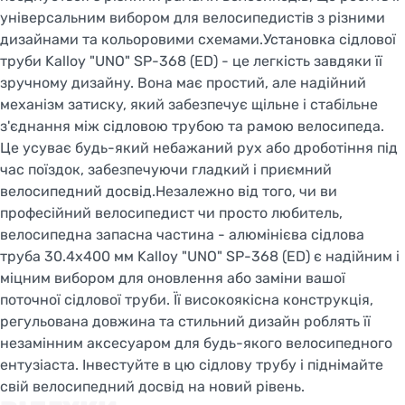
універсальним вибором для велосипедистів з різними
дизайнами та кольоровими схемами.Установка сідлової
труби Kalloy "UNO" SP-368 (ED) - це легкість завдяки її
зручному дизайну. Вона має простий, але надійний
механізм затиску, який забезпечує щільне і стабільне
з'єднання між сідловою трубою та рамою велосипеда.
Це усуває будь-який небажаний рух або дроботіння під
час поїздок, забезпечуючи гладкий і приємний
велосипедний досвід.Незалежно від того, чи ви
професійний велосипедист чи просто любитель,
велосипедна запасна частина - алюмінієва сідлова
труба 30.4x400 мм Kalloy "UNO" SP-368 (ED) є надійним і
міцним вибором для оновлення або заміни вашої
поточної сідлової труби. Її високоякісна конструкція,
регульована довжина та стильний дизайн роблять її
незамінним аксесуаром для будь-якого велосипедного
ентузіаста. Інвестуйте в цю сідлову трубу і піднімайте
свій велосипедний досвід на новий рівень.