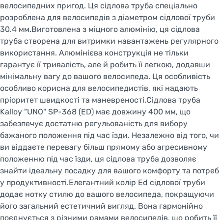
велосипедних пригод. Ця сідлова труба спеціально
розроблена для велосипедів з діаметром сідлової труби
30.4 мм.Виготовлена з міцного алюмінію, ця сідлова
труба створена для витримки навантажень регулярного
використання. Алюмінієва конструкція не тільки
гарантує її тривалість, але й робить її легкою, додавши
мінімальну вагу до вашого велосипеда. Ця особливість
особливо корисна для велосипедистів, які надають
пріоритет швидкості та маневреності.Сідлова труба
Kalloy "UNO" SP-368 (ED) має довжину 400 мм, що
забезпечує достатню регульованість для вибору
бажаного положення під час їзди. Незалежно від того, чи
ви віддаєте перевагу більш прямому або агресивному
положенню під час їзди, ця сідлова труба дозволяє
знайти ідеальну посадку для вашого комфорту та потреб
у продуктивності.Елегантний колір Ed сідлової труби
додає нотку стилю до вашого велосипеда, покращуючи
його загальний естетичний вигляд. Вона гармонійно
поєднується з різними рамами велосипедів, що робить її