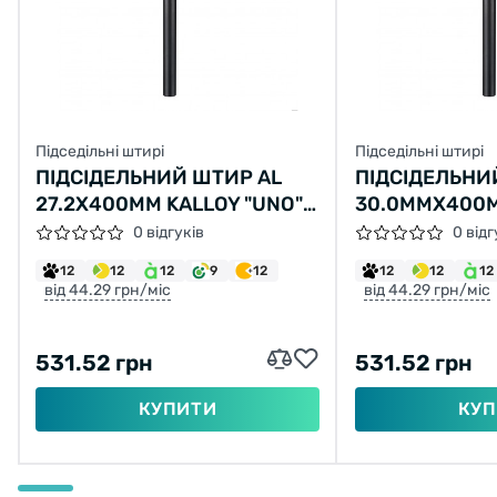
Підседільні штирі
Підседільні штирі
ПІДСІДЕЛЬНИЙ ШТИР AL
ПІДСІДЕЛЬНИ
27.2X400ММ KALLOY "UNO"
30.0ММX400М
SP-602 (ЧОРНИЙ)
"UNO" SP-602
0 відгуків
0 відг
12
12
12
9
12
12
12
12
від 44.29 грн/міс
від 44.29 грн/міс
531.52 грн
531.52 грн
КУПИТИ
КУП