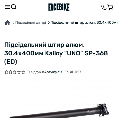
ПРО ТОВАР
ХАРАКТЕРИСТИКИ
ОПИС
ВІДГУКИ ТА ЗАПИТАННЯ
Підседільні штирі
Підсідельний штир алюм. 30.4x400мм 
Підсідельний штир алюм.
30.4x400мм Kalloy "UNO" SP-368
(ED)
0 відгуків
Артикул:
SEP-Al-027