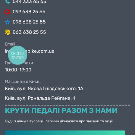
044 333 65 65
099 638 25 55
098 638 25 55
063 638 25 55
Email
info@facebike.com.ua
КНОПКА
ЗВ'ЯЗКУ
Графік роботи
10:00-19:00
Магазини в Києві
Київ, вул. Якова Гніздовського, 1А
Київ, вул. Рональда Рейгана, 1
КРУТИ ПЕДАЛІ РАЗОМ З НАМИ
Будь з нами в тусовці і першим дізнаєшся про знижки та акції