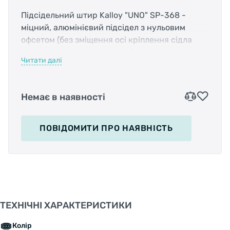
Підсідельний штир Kalloy "UNO" SP-368 -
міцний, алюмінієвий підсідел з нульовим
офсетом (без зміщення осі кріплення сідла
щодо осі підсідельної труби). Штир має
Читати далі
двоболтовому кріплення.
Є можливість регулювання кута нахилу сідла і
Немає в наявності
положення сідла "вперед-назад" по рейках
сідіння. Якісний алюміній, вироблений в
Тайвані.
ПОВІДОМИТИ
ПРО НАЯВНІСТЬ
Довжина:
400мм
Діаметр штиря:
30.4мм
Матеріал:
алюміній
ТЕХНІЧНІ ХАРАКТЕРИСТИКИ
Офсет:
0
Колір