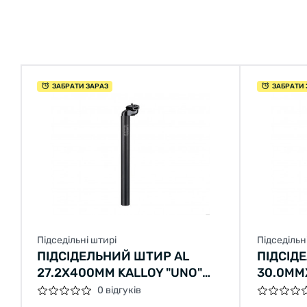
ЗАБРАТИ ЗАРАЗ
ЗАБРАТИ 
Підседільні штирі
Підседільн
ПІДСІДЕЛЬНИЙ ШТИР AL
ПІДСІД
27.2X400ММ KALLOY "UNO"
30.0ММ
SP-602 (ЧОРНИЙ)
"UNO" 
0 відгуків