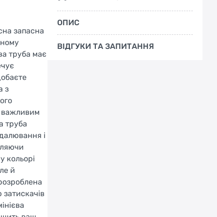
ОПИС
існа запасна
ьному
ВІДГУКИ ТА ЗАПИТАННЯ
ва труба має
ечує
добаєте
а з
ного
є важливим
а труба
едалювання і
оляючи
у кольорі
ле й
 розроблена
ю затискачів
мінієва
ращить ваш