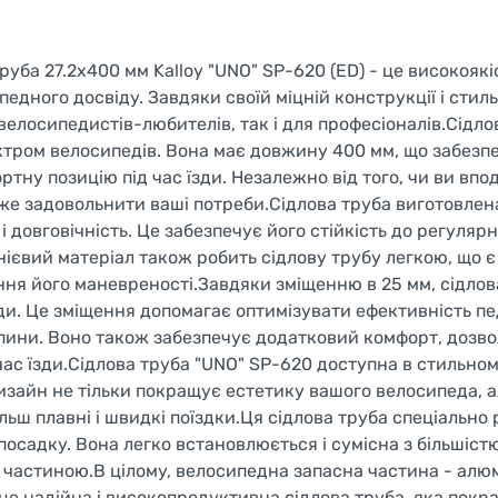
уба 27.2x400 мм Kalloy "UNO" SP-620 (ED) - це високояк
дного досвіду. Завдяки своїй міцній конструкції і стил
 велосипедистів-любителів, так і для професіоналів.Сідло
пектром велосипедів. Вона має довжину 400 мм, що забезп
тну позицію під час їзди. Незалежно від того, чи ви впо
же задовольнити ваші потреби.Сідлова труба виготовлен
і довговічність. Це забезпечує його стійкість до регуляр
нієвий матеріал також робить сідлову трубу легкою, що 
ння його маневреності.Завдяки зміщенню в 25 мм, сідлов
ди. Це зміщення допомагає оптимізувати ефективність п
пини. Воно також забезпечує додатковий комфорт, дозв
час їзди.Сідлова труба "UNO" SP-620 доступна в стильном
зайн не тільки покращує естетику вашого велосипеда, а
ьш плавні і швидкі поїздки.Ця сідлова труба спеціально
у посадку. Вона легко встановлюється і сумісна з більшіст
 частиною.В цілому, велосипедна запасна частина - алю
- це надійна і високопродуктивна сідлова труба, яка пок