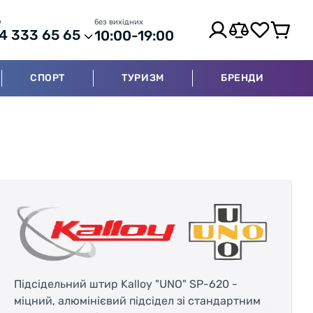
р
без вихідних
4 333 65 65
10:00-19:00
СПОРТ
ТУРИЗМ
БРЕНДИ
Підсідельний штир Kalloy "UNO" SP-620 -
міцний, алюмінієвий підсідел зі стандартним