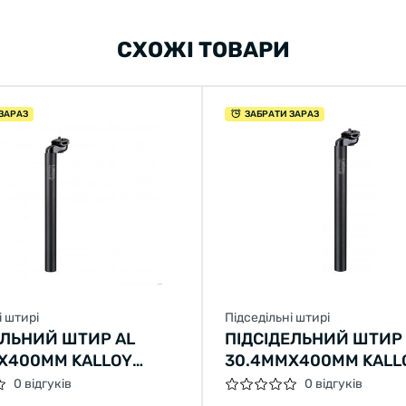
СХОЖІ ТОВАРИ
ЗАРАЗ
ЗАБРАТИ ЗАРАЗ
і штирі
Підседільні штирі
ЕЛЬНИЙ ШТИР AL
ПІДСІДЕЛЬНИЙ ШТИР 
X400ММ KALLOY
30.4ММX400ММ KALL
SP-602 (ЧОРНИЙ)
"UNO" SP-602 (ЧОРНИ
0 відгуків
0 відгуків