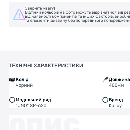
Зверніть увагу!
Відтінки кольорів на фото можуть відрізнятися від 
від наявності компонентів та інших факторів, вироб
та елементи дизайну без попереднього попередженн
ТЕХНІЧНІ ХАРАКТЕРИСТИКИ
Колір
Довжин
Чорний
400мм
Модельний ряд
Бренд
"UNO" SP-620
Kalloy
ОПИС