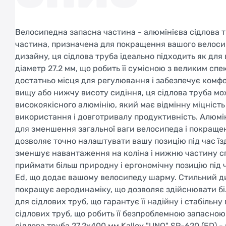
Велосипедна запасна частина - алюмінієва сідлова тр
частина, призначена для покращення вашого велосипе
дизайну, ця сідлова труба ідеально підходить як для
діаметр 27.2 мм, що робить її сумісною з великим с
достатньо місця для регулювання і забезпечує комфор
вищу або нижчу висоту сидіння, ця сідлова труба мо
високоякісного алюмінію, який має відмінну міцність 
використання і довготривалу продуктивність. Алюмі
для зменшення загальної ваги велосипеда і покраще
дозволяє точно налаштувати вашу позицію під час їз
зменшує навантаження на коліна і нижню частину с
приймати більш природну і ергономічну позицію під 
Ed, що додає вашому велосипеду шарму. Стильний ди
покращує аеродинаміку, що дозволяє здійснювати біл
для сідлових труб, що гарантує її надійну і стабільн
сідлових труб, що робить її безпроблемною запасною
сідлова труба 27.2x400 мм Kalloy "UNO" SP-620 (ED) 