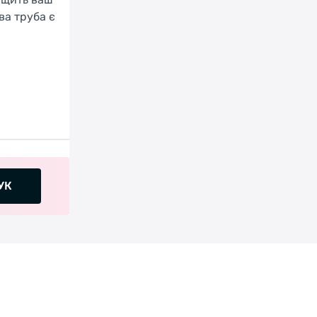
ва труба є
УК