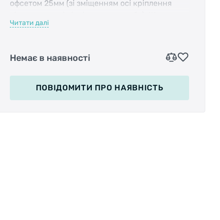
офсетом 25мм (зі зміщенням осі кріплення
сідла щодо осі підсідельною труби). Штир має
Читати далі
двоболтовому кріплення.
Є можливість регулювання кута нахилу сідла і
Немає в наявності
положення сідла "вперед-назад" по рейках
сідіння. Якісний алюміній, вироблений в
Тайвані.
ПОВІДОМИТИ
ПРО НАЯВНІСТЬ
Довжина:
400мм
Діаметр штиря:
27.2мм
Матеріал:
алюміній
Офсет:
25