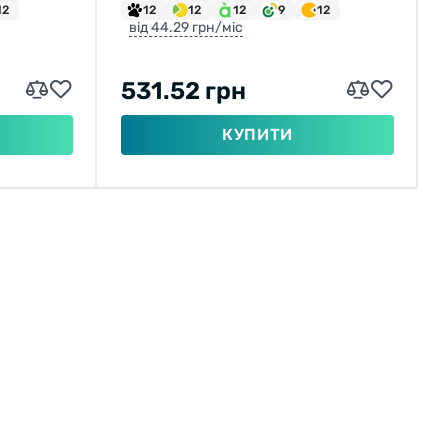
12
12
12
12
9
12
від 44.29 грн/міс
531.52 грн
КУПИТИ