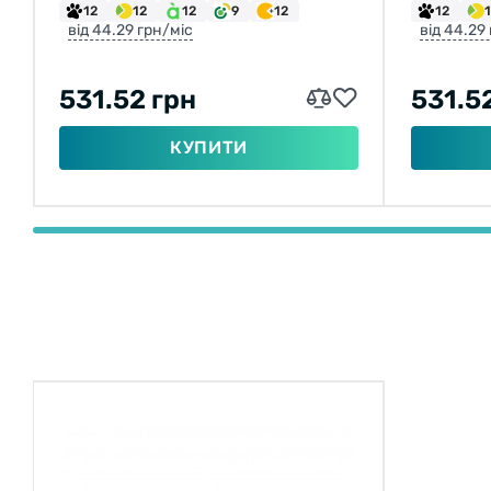
12
12
12
9
12
12
від 44.29 грн/міс
від 44.29
531.52 грн
531.5
КУПИТИ