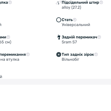
улка
Підсідельний штир
alloy (27.2)
Стать
й
Універсальний
ами
Задній перемикач
65 см)
Sram S7
 перемикання
Тип задніх зірок
на втулка
Вільнобіг
й