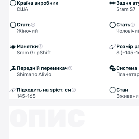
Країна виробник
Задня вт
США
Sram S7
Стать
Стать
Жіночий
Чоловічи
Манетки
Розмір р
Sram GripShift
S (~145-1
Передній перемикач
Система
Shimano Alivio
Планетар
Підходить на зріст, см
Стан
145-165
Вживани
ОПИС