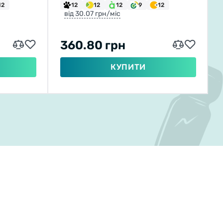
12
12
12
12
9
12
від 30.07 грн/міс
360.80 грн
КУПИТИ