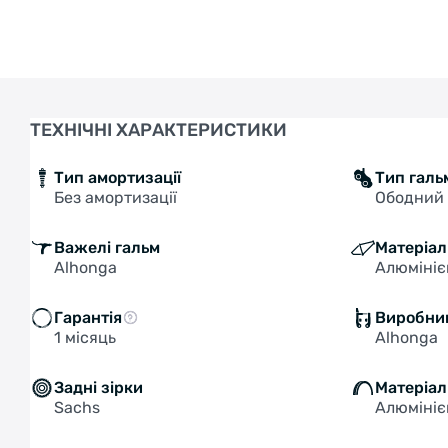
ТЕХНІЧНІ ХАРАКТЕРИСТИКИ
Тип амортизації
Тип галь
Без амортизації
Ободний 
Важелі гальм
Матеріал
Alhonga
Алюміні
Гарантія
Виробни
1 місяць
Alhonga
Задні зірки
Матеріал
Sachs
Алюміні