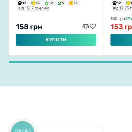
12
12
12
9
12
12
від 13.17 грн/міс
від 12.75 
180 грн
27 
158 грн
153 г
КУПИТИ
КНОПКА