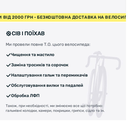
ЛОСИПЕДИ ВІД 2000 ГРН • БЕЗКОШТОВНА ДОСТАВКА НА ВЕ
СІВ І ПОЇХАВ
Ми провели повне Т.О. цього велосипеда:
Чищення та мастило
Заміна тросиків та сорочок
Налаштування гальм та перемикачів
Обслуговування вилки та педалей
Обробка ЛФП
Також, при необхідності, ми змінюємо все що потрібно:
гальмівні колодки, камери, покришки, грипси, сідло та ін.