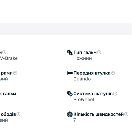
м
Тип гальм
V-Brake
Ножний
 рами
Передня втулка
євий
Quando
к гальм
Система шатунів
ProWheel
 ободів
Кількість швидкостей
євий
7