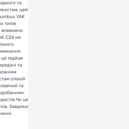
адкого та
ивостям, цей
olumbus YAK
х типів
м впевнено
AK C24 не
ізного
ремикання
 це підйом
ередачі та
 ножним
стам спокій
оловічий та
подобанням.
дистів.Чи це
ків. Завдяки
ченні