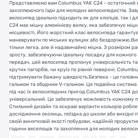
Представляємо вам Columbus YAK C24 - остаточний п
захоплюючого їзди для молодих велосипедистів. Зав
велосипед ідеально підходить як для хлопців, так і д
C24 має міцну алюмінієву вилку, яка забезпечує міцні
місцевості. Його жорсткий клас велосипеда гаранту
маневрувати по міських вулицях або бездоріжжю.Виг
тільки легка, але й надзвичайно міцна. З розміром р
зросту, забезпечуючи ідеальну посадку для кожно
передач, цей велосипед пропонує універсальність та 
крутих пагорбів, чи круїз по рівній поверхні, Colu
підтримувати бажану швидкість.Безпека - це голов
гальмом та ободним V-гальмом. Ця подвійна система
під час їх велосипедних пригод.Columbus YAK C24 дос
універсальний. Це забезпечує можливість кожному пі
Стильний дизайн та яскраві варіанти кольорів робл
дослідження околиць, поїздка до школи або вихідні п
своїй винятковій якості побудови, надійній продукти
години веселощів та захоплення для молодих велоси