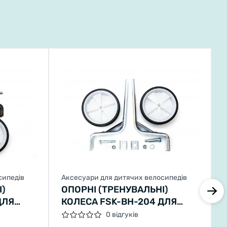
сипедів
Аксесуари для дитячих велосипедів
І)
ОПОРНІ (ТРЕНУВАЛЬНІ)
ДЛЯ
КОЛЕСА FSK-BH-204 ДЛЯ
ДИТ. ВІВ. 12"-20" БІЛІ З
0 відгуків
РНИМ)
ЧОРНИМ (БІЛИЙ З ЧОРНИМ)