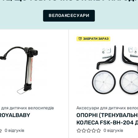
ВЕЛОАКСЕСУАРИ
ЗАБРАТИ ЗАРАЗ
 для дитячих велосипедів
Аксесуари для дитячих вело
ROYALBABY
ОПОРНІ (ТРЕНУВАЛЬН
КОЛЕСА FSK-BH-204 
ДИТ. ВІВ. 12"-16" БІЛІ З
0 відгуків
0 відгуків
ЧОРНИМ (БІЛИЙ З ЧО