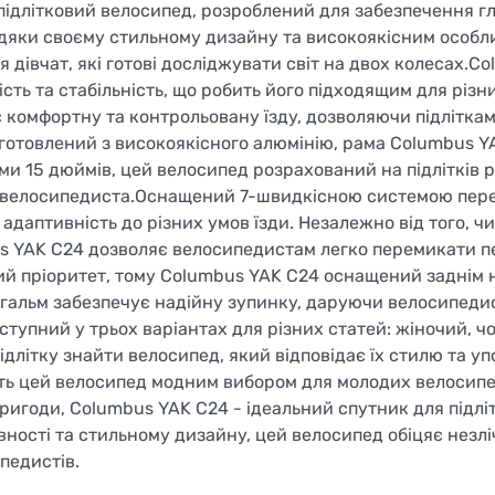
ідлітковий велосипед, розроблений для забезпечення гл
дяки своєму стильному дизайну та високоякісним особл
ля дівчат, які готові досліджувати світ на двох колесах.C
сть та стабільність, що робить його підходящим для різни
є комфортну та контрольовану їзду, дозволяючи підлітка
отовлений з високоякісного алюмінію, рама Columbus Y
ами 15 дюймів, цей велосипед розрахований на підлітків р
го велосипедиста.Оснащений 7-швидкісною системою пе
адаптивність до різних умов їзди. Незалежно від того, чи
mbus YAK C24 дозволяє велосипедистам легко перемикати п
ний пріоритет, тому Columbus YAK C24 оснащений заднім
 гальм забезпечує надійну зупинку, даруючи велосипеди
тупний у трьох варіантах для різних статей: жіночий, ч
длітку знайти велосипед, який відповідає їх стилю та у
ять цей велосипед модним вибором для молодих велосипе
ригоди, Columbus YAK C24 - ідеальний спутник для підліт
вності та стильному дизайну, цей велосипед обіцяє незлі
педистів.