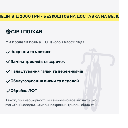
 ВЕЛОСИПЕДИ ВІД 2000 ГРН • БЕЗКОШТОВНА ДОСТАВКА НА
СІВ І ПОЇХАВ
Ми провели повне Т.О. цього велосипеда:
Чищення та мастило
Заміна тросиків та сорочок
Налаштування гальм та перемикачів
Обслуговування вилки та педалей
Обробка ЛФП
Також, при необхідності, ми змінюємо все що потрібно:
гальмівні колодки, камери, покришки, грипси, сідло та ін.