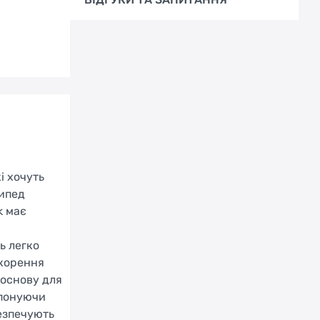
і хочуть
сипед
k має
ь легко
скорення
 основу для
опонуючи
безпечують