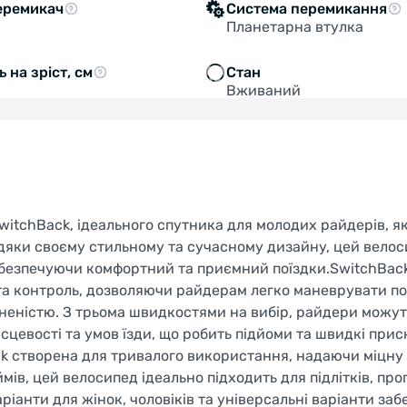
еремикач
Система перемикання
Планетарна втулка
 на зріст, см
Стан
Вживаний
itchBack, ідеального спутника для молодих райдерів, як
авдяки своєму стильному та сучасному дизайну, цей вело
абезпечуючи комфортний та приємний поїздки.SwitchBac
 та контроль, дозволяючи райдерам легко маневрувати по
неністю. З трьома швидкостями на вибір, райдери можут
ісцевості та умов їзди, що робить підйоми та швидкі при
ck створена для тривалого використання, надаючи міцну
мів, цей велосипед ідеально підходить для підлітків, пр
ріанти для жінок, чоловіків та універсальні варіанти за