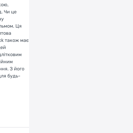
кою,
. Чи це
ну
льмом. Ця
птова
ck також має
цей
длітковим
дійним
ня. З його
для будь-