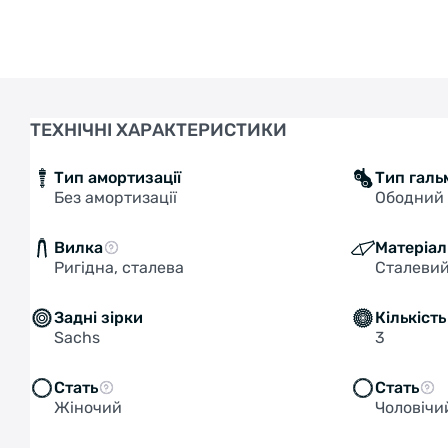
ТЕХНІЧНІ ХАРАКТЕРИСТИКИ
Тип амортизації
Тип галь
Без амортизації
Ободний 
Вилка
Матеріал
Ригідна, сталева
Сталеви
Задні зірки
Кількіст
Sachs
3
Стать
Стать
Жіночий
Чоловічи