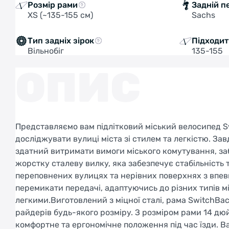
Розмір рами
Задній п
XS (~135-155 см)
Sachs
Тип задніх зірок
Підходить
Вільнобіг
135-155
ОПИС
Представляємо вам підлітковий міський велосипед Sw
досліджувати вулиці міста зі стилем та легкістю. З
здатний витримати вимоги міського комутування, з
жорстку сталеву вилку, яка забезпечує стабільність
переповнених вулицях та нерівних поверхнях з впев
перемикати передачі, адаптуючись до різних типів м
легкими.Виготовлений з міцної сталі, рама SwitchBa
райдерів будь-якого розміру. З розміром рами 14 дюй
комфортне та ергономічне положення під час їзди. Ва