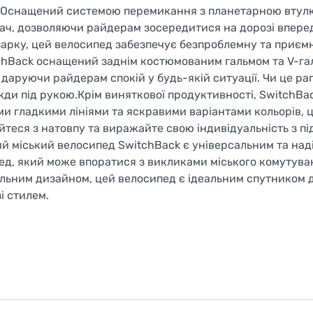
еб.Оснащений системою перемикання з планетарною втул
дач, дозволяючи райдерам зосередитися на дорозі вперед
 парку, цей велосипед забезпечує безпроблемну та приєм
tchBack оснащений заднім костюмованим гальмом та V-га
 даруючи райдерам спокій у будь-якій ситуації. Чи це ра
жди під рукою.Крім виняткової продуктивності, SwitchBa
їми гладкими лініями та яскравими варіантами кольорів, 
теся з натовпу та виражайте свою індивідуальність з пі
ий міський велосипед SwitchBack є універсальним та на
ед, який може впоратися з викликами міського комутуван
льним дизайном, цей велосипед є ідеальним спутником 
і стилем.