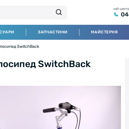
call-цент
04
СУАРИ
ЗАПЧАСТИНИ
МАЙСТЕРНЯ
елосипед SwitchBack
елосипед SwitchBack