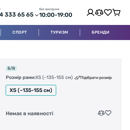
р
без вихідних
4 333 65 65
10:00-19:00
СПОРТ
ТУРИЗМ
БРЕНДИ
Б/В
Розмір рами:
XS (~135-155 см)
Підібрати розмір
XS (~135-155 см)
Немає в наявності