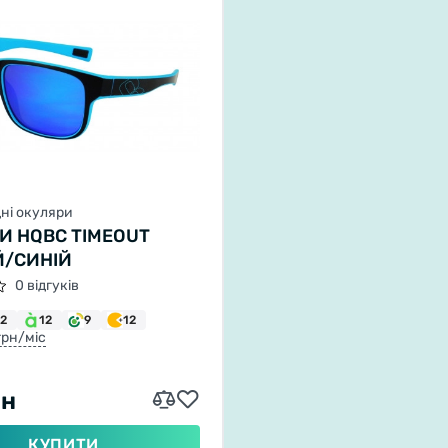
ні окуляри
И HQBC TIMEOUT
/СИНІЙ
0 відгуків
12
12
9
12
 грн/міс
рн
КУПИТИ