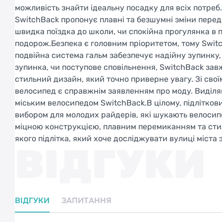
можливість знайти ідеальну посадку для всіх потр
SwitchBack пропонує плавні та безшумні зміни пере
швидка поїздка до школи, чи спокійна прогулянка в
подорож.Безпека є головним пріоритетом, тому Swi
подвійна система гальм забезпечує надійну зупинку,
зупинка, чи поступове сповільнення, SwitchBack зав
стильний дизайн, який точно приверне увагу. Зі сво
велосипед є справжнім заявленням про моду. Виділяй
міським велосипедом SwitchBack.В цілому, підлітков
вибором для молодих райдерів, які шукають велосип
міцною конструкцією, плавним перемиканням та сти
якого підлітка, який хоче досліджувати вулиці міста з
ВІДГУКИ
ВІДГУКИ
ЗАПИТАННЯ