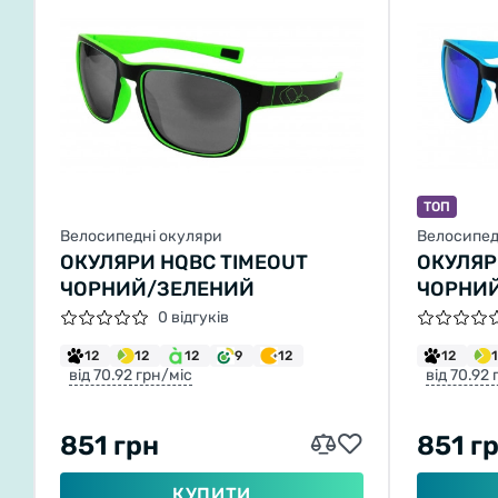
ТОП
Велосипедні окуляри
Велосипед
ОКУЛЯРИ HQBC TIMEOUT
ОКУЛЯР
ЧОРНИЙ/ЗЕЛЕНИЙ
ЧОРНИЙ
0 відгуків
12
12
12
9
12
12
від 70.92 грн/міс
від 70.92
851 грн
851 г
КУПИТИ