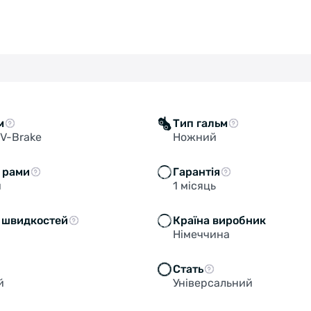
м
Тип гальм
V-Brake
Ножний
 рами
Гарантія
й
1 місяць
ь швидкостей
Країна виробник
Німеччина
Стать
й
Універсальний