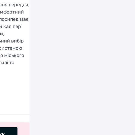
ння передач,
комфортний
елосипед має
й каліпер
и,
ьний вибір
ю системою
о міського
илі та
УК