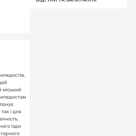
ипедистів,
цей
й міський
осипедистам
опонує
так і для
ічність,
ного їзди
етарного