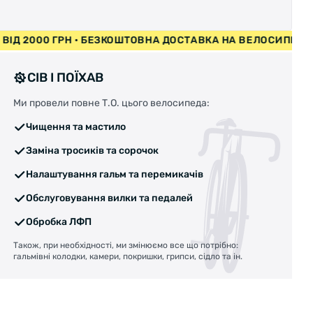
СИПЕДИ ВІД 2000 ГРН • БЕЗКОШТОВНА ДОСТАВКА НА ВЕЛ
СІВ І ПОЇХАВ
Ми провели повне Т.О. цього велосипеда:
Чищення та мастило
Заміна тросиків та сорочок
Налаштування гальм та перемикачів
Обслуговування вилки та педалей
Обробка ЛФП
Також, при необхідності, ми змінюємо все що потрібно:
гальмівні колодки, камери, покришки, грипси, сідло та ін.