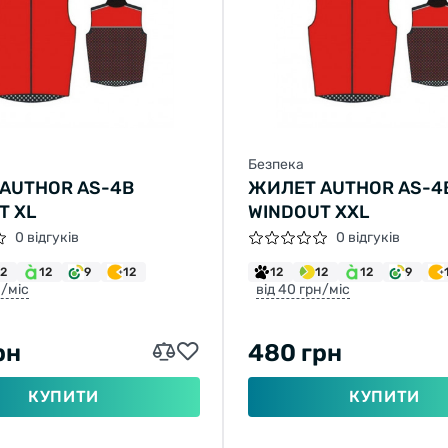
Безпека
AUTHOR AS-4B
ЖИЛЕТ AUTHOR AS-4
T XL
WINDOUT XXL
0 відгуків
0 відгуків
12
12
9
12
12
12
12
9
н/міс
від 40 грн/міс
рн
480 грн
КУПИТИ
КУПИТИ