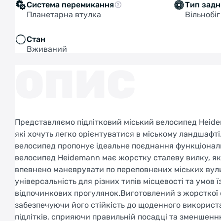
Система перемикання
Тип задн
Планетарна втулка
Вільнобіг
Стан
Вживаний
ОПИС
Представляємо підлітковий міський велосипед Heide
які хочуть легко орієнтуватися в міському ландшафті
велосипед пропонує ідеальне поєднання функціональн
велосипед Heidemann має жорстку сталеву вилку, як
впевнено маневрувати по переповнених міських вули
універсальність для різних типів місцевості та умов ї
відпочинкових прогулянок.Виготовлений з жорсткої с
забезпечуючи його стійкість до щоденного використа
підлітків, сприяючи правильній посадці та зменше