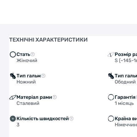
ТЕХНІЧНІ ХАРАКТЕРИСТИКИ
Стать
Розмір р
Жіночий
S (~145-1
Тип гальм
Тип галь
Ножний
Ободний 
Матеріал рами
Гарантія
Сталевий
1 місяць
Кількість швидкостей
Країна в
3
Німеччи