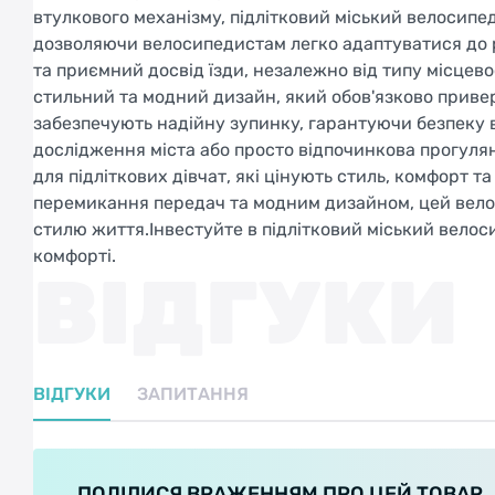
втулкового механізму, підлітковий міський велосипе
дозволяючи велосипедистам легко адаптуватися до р
та приємний досвід їзди, незалежно від типу місцев
стильний та модний дизайн, який обов'язково привер
забезпечують надійну зупинку, гарантуючи безпеку в
дослідження міста або просто відпочинкова прогулян
для підліткових дівчат, які цінують стиль, комфорт 
перемикання передач та модним дизайном, цей велос
стилю життя.Інвестуйте в підлітковий міський велоси
комфорті.
ВІДГУКИ
ВІДГУКИ
ЗАПИТАННЯ
ПОДІЛИСЯ ВРАЖЕННЯМ ПРО ЦЕЙ ТОВАР