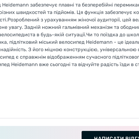
д Heidemann забезпечує плавні та безперебійні перемика
ізних швидкостей та підйомів. Ця функція забезпечує 
ості.Розроблений з урахуванням жіночої аудиторії, цей в
не увагу. Задній ножний гальмівний механізм та ободни
елосипедиста в будь-якій ситуації.Чи то поїздка до школ
ка, підлітковий міський велосипед Heidemann - це ідеал
та надійність. З його міцною конструкцією, універсально
ипед є справжнім відображенням сучасного підлітковог
пед Heidemann вже сьогодні та відчуйте радість їзди в ст
НАПИСАТИ ВІДГ