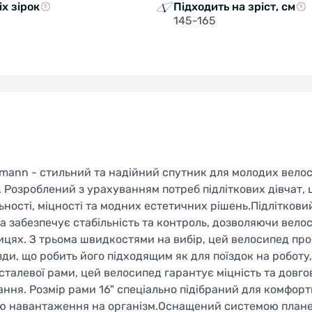
іх зірок
Підходить на зріст, см
145-165
mann - стильний та надійний спутник для молодих велос
. Розроблений з урахуванням потреб підліткових дівчат, 
ості, міцності та модних естетичних рішень.Підліткови
а забезпечує стабільність та контроль, дозволяючи вел
цях. З трьома швидкостями на вибір, цей велосипед пр
зди, що робить його підходящим як для поїздок на роботу, 
талевої рами, цей велосипед гарантує міцність та довгов
ння. Розмір рами 16" спеціально підібраний для комфорт
нню навантаження на організм.Оснащений системою план