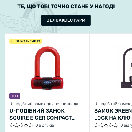
ТЕ, ЩО ТОБІ ТОЧНО СТАНЕ У НАГОДІ
ВЕЛОАКСЕСУАРИ
ЗАБРАТИ ЗАРАЗ
ТОП
U-подібний замок для велосипеда
U-подібний замок
U-ПОДІБНИЙ ЗАМОК
ЗАМОК GREEN
SQUIRE EIGER COMPACT
LOCK НА КЛЮЧ
ЧЕРВОНИЙ
115X230 ЧОР
0 відгуків
0 відг