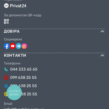
За допомогою QR-коду
ДОВІРА
Соцмережі
КОНТАКТИ
Телефони
044 333 65 65
099 638 25 55
098 638 25 55
КНОПКА
063 638 25 55
ЗВ'ЯЗКУ
Email