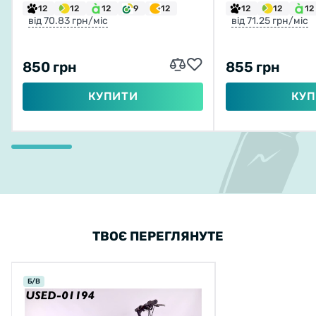
12
12
12
9
12
12
12
12
від 70.83 грн/міс
від 71.25 грн/міс
850 грн
855 грн
КУПИТИ
КУП
ТВОЄ ПЕРЕГЛЯНУТЕ
Б/В