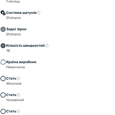
1 місяць
Система шатунів
Shimano
Задні зірки
Shimano
Кількість швидкостей
18
Країна виробник
Німеччина
Стать
Жіночий
Стать
Чоловічий
Стать