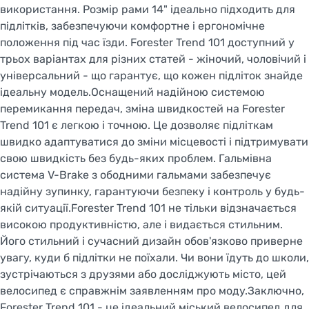
використання. Розмір рами 14" ідеально підходить для
підлітків, забезпечуючи комфортне і ергономічне
положення під час їзди. Forester Trend 101 доступний у
трьох варіантах для різних статей - жіночий, чоловічий і
універсальний - що гарантує, що кожен підліток знайде
ідеальну модель.Оснащений надійною системою
перемикання передач, зміна швидкостей на Forester
Trend 101 є легкою і точною. Це дозволяє підліткам
швидко адаптуватися до зміни місцевості і підтримувати
свою швидкість без будь-яких проблем. Гальмівна
система V-Brake з ободними гальмами забезпечує
надійну зупинку, гарантуючи безпеку і контроль у будь-
якій ситуації.Forester Trend 101 не тільки відзначається
високою продуктивністю, але і видається стильним.
Його стильний і сучасний дизайн обов'язково приверне
увагу, куди б підлітки не поїхали. Чи вони їдуть до школи,
зустрічаються з друзями або досліджують місто, цей
велосипед є справжнім заявленням про моду.Заключно,
Forester Trend 101 - це ідеальний міський велосипед для