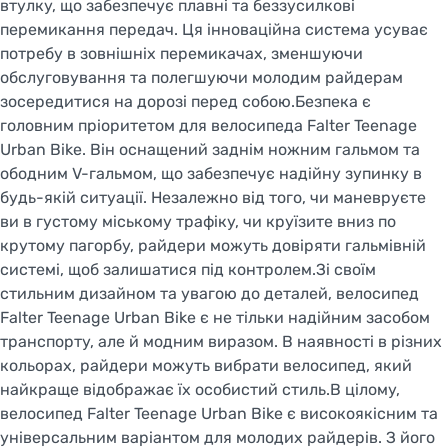
втулку, що забезпечує плавні та беззусилкові
перемикання передач. Ця інноваційна система усуває
потребу в зовнішніх перемикачах, зменшуючи
обслуговування та полегшуючи молодим райдерам
зосередитися на дорозі перед собою.Безпека є
головним пріоритетом для велосипеда Falter Teenage
Urban Bike. Він оснащений заднім ножним гальмом та
ободним V-гальмом, що забезпечує надійну зупинку в
будь-якій ситуації. Незалежно від того, чи маневруєте
ви в густому міському трафіку, чи круїзите вниз по
крутому пагорбу, райдери можуть довіряти гальмівній
системі, щоб залишатися під контролем.Зі своїм
стильним дизайном та увагою до деталей, велосипед
Falter Teenage Urban Bike є не тільки надійним засобом
транспорту, але й модним виразом. В наявності в різних
кольорах, райдери можуть вибрати велосипед, який
найкраще відображає їх особистий стиль.В цілому,
велосипед Falter Teenage Urban Bike є високоякісним та
універсальним варіантом для молодих райдерів. З його