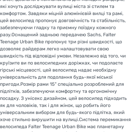
які хочуть досліджувати вулиці міста зі стилем та
комфортом. Завдяки міцній алюмінієвій вилці та рамі,
цей велосипед пропонує довговічність та стабільність,
забезпечуючи гладку та приємну поїздку кожного
разу.Оснащений задньою передачею Sachs, Falter
Teenage Urban Bike пропонує три різні швидкості, що
дозволяє райдерам легко налаштовувати свою
швидкість під відповідні умови. Незалежно від того, чи
круїзите ви по велосипедних доріжках, чи подолаєте
гірські місцевості, цей велосипед надає необхідну
універсальність для подолання будь-якої міської
пригоди.Розмір рами 15" спеціально розроблений для
підлітків, забезпечуючи комфортну та ергономічну
посадку. З унісекс дизайном, цей велосипед підходить
як для чоловіків, так і для жінок, що робить його
універсальним вибором для будь-якого підлітка, який
хоче стильно вирушити на вулиці.Система перемикання
велосипеда Falter Teenage Urban Bike має планетарну