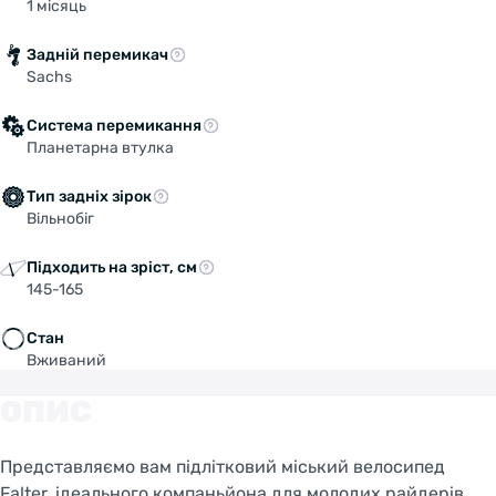
1 місяць
Задній перемикач
Sachs
Система перемикання
Планетарна втулка
Тип задніх зірок
Вільнобіг
Підходить на зріст, см
145-165
Стан
Вживаний
ОПИС
Представляємо вам підлітковий міський велосипед
Falter, ідеального компаньйона для молодих райдерів,