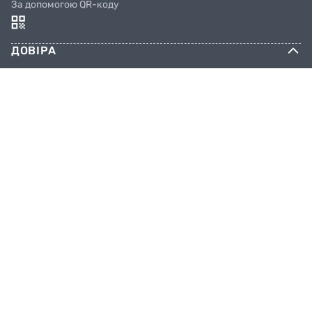
За допомогою QR-коду
ДОВІРА
Соцмережі
КОНТАКТИ
Телефони
044 333 65 65
099 638 25 55
098 638 25 55
063 638 25 55
Email
info@facebike.com.ua
Графік роботи