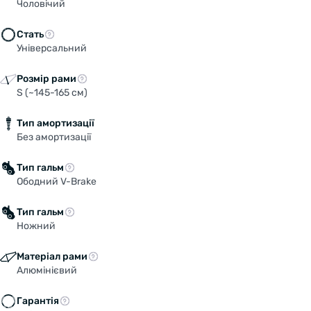
Чоловічий
Стать
Універсальний
Розмір рами
S (~145-165 см)
Тип амортизації
Без амортизації
Тип гальм
Ободний V-Brake
Тип гальм
Ножний
Матеріал рами
Алюмінієвий
Гарантія