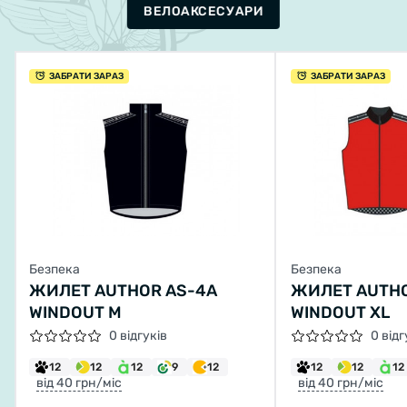
ВЕЛОАКСЕСУАРИ
ЗАБРАТИ ЗАРАЗ
ЗАБРАТИ ЗАРАЗ
Безпека
Безпека
ЖИЛЕТ AUTHOR AS-4A
ЖИЛЕТ AUTHO
WINDOUT M
WINDOUT XL
0 відгуків
0 відг
12
12
12
9
12
12
12
12
від 40 грн/міс
від 40 грн/міс