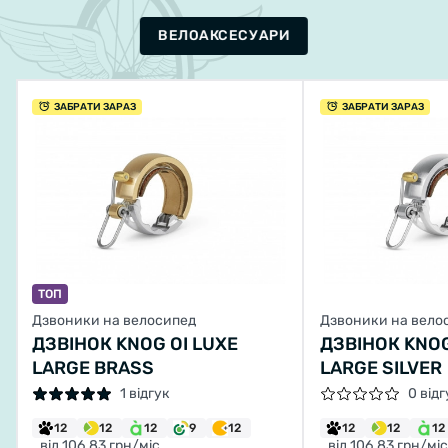
ВЕЛОАКСЕСУАРИ
ЗАБРАТИ ЗАРАЗ
ЗАБРАТИ ЗАРАЗ
ТОП
Дзвоники на велосипед
Дзвоники на вело
ДЗВІНОК KNOG OI LUXE
ДЗВІНОК KNOG
LARGE BRASS
LARGE SILVER
1 відгук
0 відг
12
12
12
9
12
12
12
12
від 106.83 грн/міс
від 106.83 грн/міс