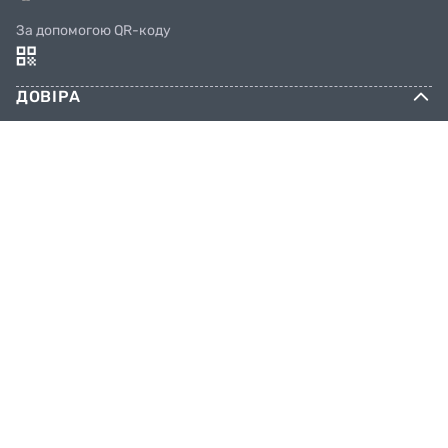
За допомогою QR-коду
ДОВІРА
Соцмережі
КОНТАКТИ
Телефони
044 333 65 65
099 638 25 55
098 638 25 55
063 638 25 55
Email
info@facebike.com.ua