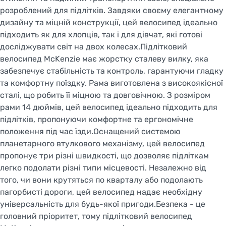
розроблений для підлітків. Завдяки своєму елегантному
дизайну та міцній конструкції, цей велосипед ідеально
підходить як для хлопців, так і для дівчат, які готові
досліджувати світ на двох колесах.Підлітковий
велосипед McKenzie має жорстку сталеву вилку, яка
забезпечує стабільність та контроль, гарантуючи гладку
та комфортну поїздку. Рама виготовлена з високоякісної
сталі, що робить її міцною та довговічною. З розміром
рами 14 дюймів, цей велосипед ідеально підходить для
підлітків, пропонуючи комфортне та ергономічне
положення під час їзди.Оснащений системою
планетарного втулкового механізму, цей велосипед
пропонує три різні швидкості, що дозволяє підліткам
легко подолати різні типи місцевості. Незалежно від
того, чи вони крутяться по кварталу або подолають
пагорбисті дороги, цей велосипед надає необхідну
універсальність для будь-якої пригоди.Безпека - це
головний пріоритет, тому підлітковий велосипед