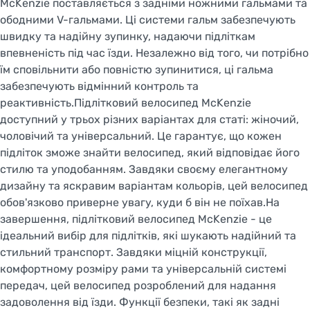
McKenzie поставляється з задніми ножними гальмами та
ободними V-гальмами. Ці системи гальм забезпечують
швидку та надійну зупинку, надаючи підліткам
впевненість під час їзди. Незалежно від того, чи потрібно
їм сповільнити або повністю зупинитися, ці гальма
забезпечують відмінний контроль та
реактивність.Підлітковий велосипед McKenzie
доступний у трьох різних варіантах для статі: жіночий,
чоловічий та універсальний. Це гарантує, що кожен
підліток зможе знайти велосипед, який відповідає його
стилю та уподобанням. Завдяки своєму елегантному
дизайну та яскравим варіантам кольорів, цей велосипед
обов'язково приверне увагу, куди б він не поїхав.На
завершення, підлітковий велосипед McKenzie - це
ідеальний вибір для підлітків, які шукають надійний та
стильний транспорт. Завдяки міцній конструкції,
комфортному розміру рами та універсальній системі
передач, цей велосипед розроблений для надання
задоволення від їзди. Функції безпеки, такі як задні