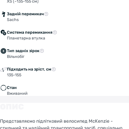
XS (~135-155 см)
Задній перемикач
Sachs
Система перемикання
Планетарна втулка
Тип задніх зірок
Вільнобіг
Підходить на зріст, см
135-155
Стан
Вживаний
ОПИС
Представляємо підлітковий велосипед McKenzie -
стильний та надійний транспортний засіб, спеціально