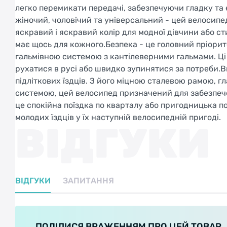
легко перемикати передачі, забезпечуючи гладку та 
жіночий, чоловічий та універсальний - цей велосипед
яскравий і яскравий колір для модної дівчини або с
має щось для кожного.Безпека - це головний пріори
гальмівною системою з кантілеверними гальмами. Ці
рухатися в русі або швидко зупинятися за потреби.В
підліткових їздців. З його міцною сталевою рамою,
системою, цей велосипед призначений для забезпече
це спокійна поїздка по кварталу або пригодницька 
молодих їздців у їх наступній велосипедній пригоді.
ВІДГУКИ
ВІДГУКИ
ЗАПИТАННЯ
ПОДІЛИСЯ ВРАЖЕННЯМ ПРО ЦЕЙ ТОВАР