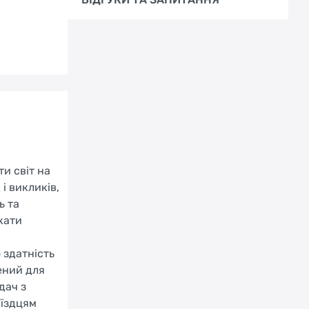
ти світ на
і викликів,
ь та
кати
 здатність
ений для
дач з
 їздцям