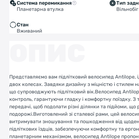
Система перемикання
Тип задн
Планетарна втулка
Вільнобіг
Стан
Вживаний
ОПИС
Представляємо вам підлітковий велосипед Antilope, ід
двох колесах. Завдяки дизайну з міцністю і стилем н
що супроводжують підлітковий вік.Велосипед Antilop
контроль, гарантуючи гладку і комфортну поїздку. З
передачі, щоб подолати різні ділянки та підйоми, що
подорожі.Виготовлений зі сталевої рами, цей велосип
витримувати зношування та пошкодження від щоденн
підліткових їздців, забезпечуючи комфортну та ерг
планетарним механізмом, велосипед Antilope пропону