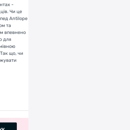
нтах -
ців. Чи це
пед Antilope
ом та
ям впевнено
р для
ьмівною
Так що, чи
джувати
УК