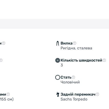
м
Вилка
Ригідна, сталева
Кількість швидкостей
3
Стать
Чоловічий
ами
Задній перемикач
155 см)
Sachs Torpedo