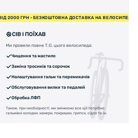
СИПЕДИ ВІД 2000 ГРН • БЕЗКОШТОВНА ДОСТАВКА НА ВЕЛО
СІВ І ПОЇХАВ
Ми провели повне Т.О. цього велосипеда:
Чищення та мастило
Заміна тросиків та сорочок
Налаштування гальм та перемикачів
Обслуговування вилки та педалей
Обробка ЛФП
Також, при необхідності, ми змінюємо все що потрібно:
гальмівні колодки, камери, покришки, грипси, сідло та ін.