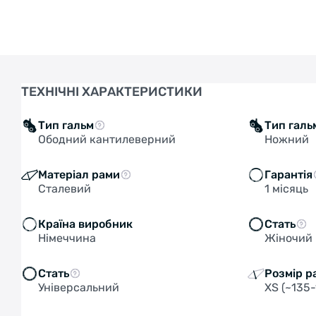
ТЕХНІЧНІ ХАРАКТЕРИСТИКИ
Тип гальм
Тип галь
Ободний кантилеверний
Ножний
Матеріал рами
Гарантія
Сталевий
1 місяць
Країна виробник
Стать
Німеччина
Жіночий
Стать
Розмір р
Універсальний
XS (~135-