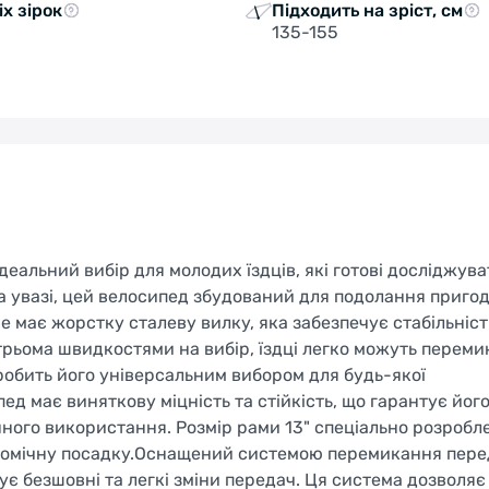
іх зірок
Підходить на зріст, см
135-155
еальний вибір для молодих їздців, які готові досліджува
а увазі, цей велосипед збудований для подолання пригод 
e має жорстку сталеву вилку, яка забезпечує стабільніст
 трьома швидкостями на вибір, їздці легко можуть переми
 робить його універсальним вибором для будь-якої
ед має виняткову міцність та стійкість, що гарантує його
ого використання. Розмір рами 13" спеціально розробл
ономічну посадку.Оснащений системою перемикання пере
є безшовні та легкі зміни передач. Ця система дозволяє