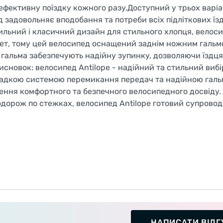
ефективну поїздку кожного разу.Доступний у трьох варіа
 задовольняє вподобання та потреби всіх підліткових їзд
тильний і класичний дизайн для стильного хлопця, велоси
тет, тому цей велосипед оснащений заднім ножним гальм
 гальма забезпечують надійну зупинку, дозволяючи їздц
исновок: велосипед Antilope - надійний та стильний вибі
 гладкою системою перемикання передач та надійною гал
ння комфортного та безпечного велосипедного досвіду. 
подорож по стежках, велосипед Antilope готовий супрово
НАПИСАТИ ВІДГ