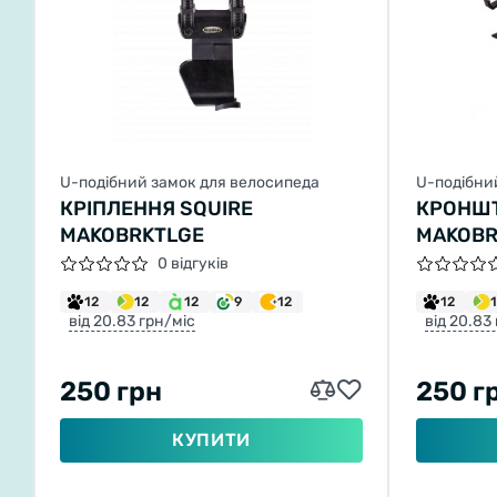
U-подібний замок для велосипеда
U-подібни
КРІПЛЕННЯ SQUIRE
КРОНШТ
MAKOBRKTLGE
MAKOBR
0 відгуків
12
12
12
9
12
12
від 20.83 грн/міс
від 20.83
250 грн
250 г
КУПИТИ