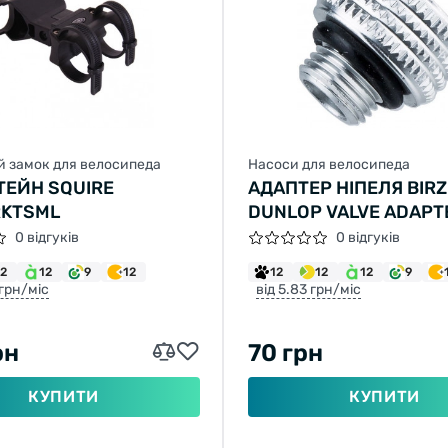
й замок для велосипеда
Насоси для велосипеда
ЕЙН SQUIRE
АДАПТЕР НІПЕЛЯ BIR
KTSML
DUNLOP VALVE ADAPT
0 відгуків
0 відгуків
12
12
9
12
12
12
12
9
 грн/міс
від 5.83 грн/міс
рн
70 грн
КУПИТИ
КУПИТИ