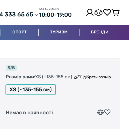
р
без вихідних
4 333 65 65
10:00-19:00
СПОРТ
ТУРИЗМ
БРЕНДИ
Б/В
Розмір рами:
XS (~135-155 см)
Підібрати розмір
XS (~135-155 см)
Немає в наявності