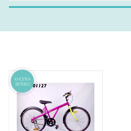
КНОПКА
Б/В
ЗВ'ЯЗКУ