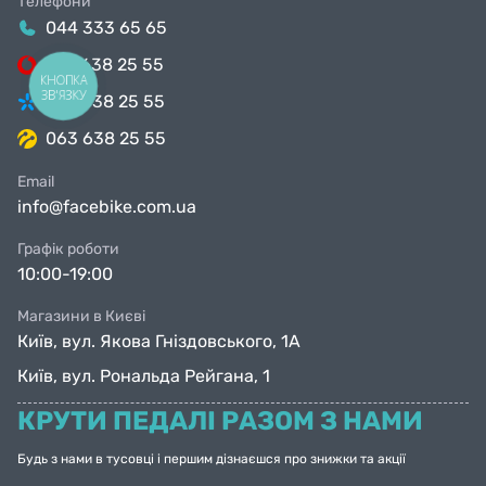
Телефони
044 333 65 65
099 638 25 55
КНОПКА
ЗВ'ЯЗКУ
098 638 25 55
063 638 25 55
Email
info@facebike.com.ua
Графік роботи
10:00-19:00
Магазини в Києві
Київ, вул. Якова Гніздовського, 1А
Київ, вул. Рональда Рейгана, 1
КРУТИ ПЕДАЛІ РАЗОМ З НАМИ
Будь з нами в тусовці і першим дізнаєшся про знижки та акції