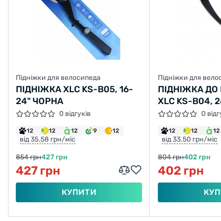
Підніжки для велосипеда
Підніжки для вело
ПІДНІЖКА XLC KS-B05, 16-
ПІДНІЖКА ДО
24" ЧОРНА
XLC KS-B04, 2
0 відгуків
0 відг
12
12
12
9
12
12
12
12
від 35.58 грн/міс
від 33.50 грн/міс
854 грн
427 грн
804 грн
402 грн
427 грн
402 грн
КУПИТИ
КУП