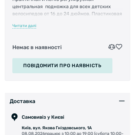
центральная
подножка для всех детских
велосипедов от 16 до 24 дюймов. Пластиковая
ножка обеспечивает хорошую контактную
Читати далі
поверхность.
Немає в наявності
Высота бесступенчатая и регулируется через
ПОВІДОМИТИ
ПРО НАЯВНІСТЬ
зажимной винт.
Материал: литой алюминий GD-AlSi9Cu3
Доставка
Вес: 240 грамм
Самовивіз у Києві
В комплектации : подножка , крепежный винт
Київ, вул. Якова Гніздовського, 1А
и пружинная
шайба
08.08.2026працює з 10:00 до 19:00 (субота 10:00-