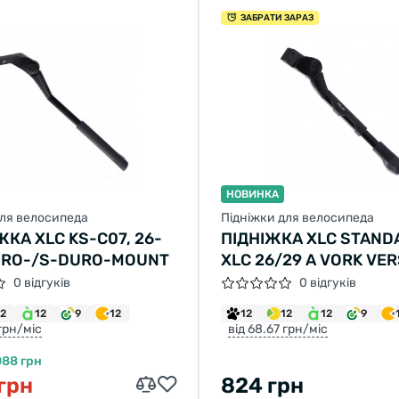
ЗАБРАТИ ЗАРАЗ
НОВИНКА
для велосипеда
Підніжки для велосипеда
КА XLC KS-C07, 26-
ПІДНІЖКА XLC STAND
DURO-/S-DURO-MOUNT
XLC 26/29 A VORK VE
18MM M6 ZW K
0 відгуків
0 відгуків
12
12
9
12
12
12
12
9
 грн/міс
від 68.67 грн/міс
088 грн
 грн
824 грн