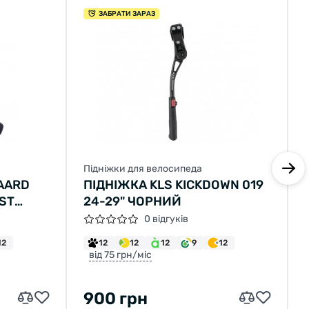
ЗАБРАТИ ЗАРАЗ
Підніжки для велосипеда
AARD
ПІДНІЖКА KLS KICKDOWN 019
RST
24-29" ЧОРНИЙ
0 відгуків
12
12
12
12
9
12
від 75 грн/міс
900 грн