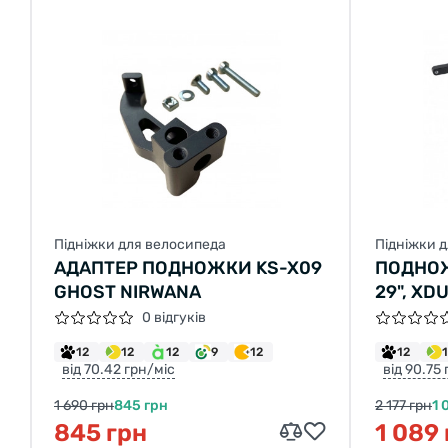
Підніжки для велосипеда
Підніжки 
АДАПТЕР ПОДНОЖКИ KS-X09
ПОДНОЖ
GHOST NIRWANA
29", X
0 відгуків
12
12
12
9
12
12
від 70.42 грн/міс
від 90.75
1 690 грн
845 грн
2 177 грн
1 
845 грн
1 089