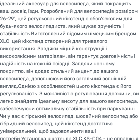
ідеальний аксесуар для велосипеда, який покращить
ваш досвід їзди. Розроблений для велосипедів розміром
26-29", цей регульований кікстенд є обов'язковим для
будь-якого велосипедиста, який шукає зручність і
стабільність.Виготовлений відомим німецьким брендом
XLC, цей кікстенд створений для тривалого
використання. Завдяки міцній конструкції і
високоякісним матеріалам, він гарантує довговічність і
надійність на кожній поїздці. Завдяки чорному
покриттю, він додає стильний акцент до вашого
велосипеда, доповнюючи його загальний зовнішній
вигляд.Однією з особливостей цього кікстенда є його
регульованість. З можливістю регулювання довжини, ви
легко знайдете ідеальну висоту для вашого велосипеда,
забезпечуючи оптимальну стабільність при паркуванні.
Чи у вас є гірський велосипед, шосейний велосипед або
гібридний велосипед, цей кікстенд достатньо
універсальний, щоб задовольнити ваші
потреби.Установка кікстенда XLC KS-C04 - це справжня