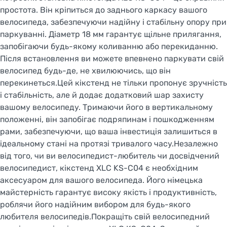
простота. Він кріпиться до заднього каркасу вашого
велосипеда, забезпечуючи надійну і стабільну опору при
паркуванні. Діаметр 18 мм гарантує щільне прилягання,
запобігаючи будь-якому коливанню або перекиданню.
Після встановлення ви можете впевнено паркувати свій
велосипед будь-де, не хвилюючись, що він
перекинеться.Цей кікстенд не тільки пропонує зручність
і стабільність, але й додає додатковий шар захисту
вашому велосипеду. Тримаючи його в вертикальному
положенні, він запобігає подряпинам і пошкодженням
рами, забезпечуючи, що ваша інвестиція залишиться в
ідеальному стані на протязі тривалого часу.Незалежно
від того, чи ви велосипедист-любитель чи досвідчений
велосипедист, кікстенд XLC KS-C04 є необхідним
аксесуаром для вашого велосипеда. Його німецька
майстерність гарантує високу якість і продуктивність,
роблячи його надійним вибором для будь-якого
любителя велосипедів.Покращіть свій велосипедний