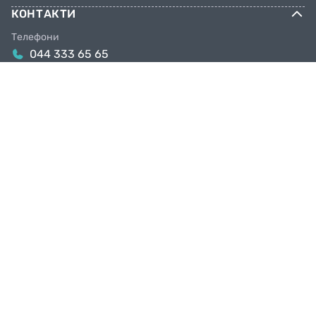
КОНТАКТИ
Телефони
044 333 65 65
099 638 25 55
098 638 25 55
063 638 25 55
Email
info@facebike.com.ua
Графік роботи
10:00-19:00
Магазини в Києві
Київ, вул. Якова Гніздовського, 1А
Київ, вул. Рональда Рейгана, 1
КРУТИ ПЕДАЛІ РАЗОМ З НАМИ