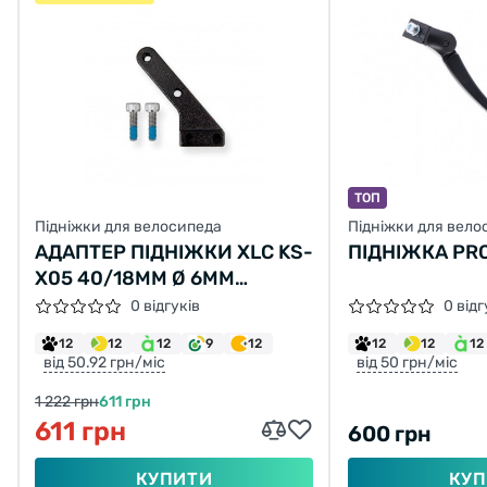
ТОП
Підніжки для велосипеда
Підніжки для вело
АДАПТЕР ПIДНIЖКИ XLC KS-
ПІДНІЖКА PR
X05 40/18ММ Ø 6ММ
HAIBIKE SDURO XDURO
0 відгуків
0 відг
12
12
12
9
12
12
12
12
від 50.92 грн/міс
від 50 грн/міс
1 222 грн
611 грн
611 грн
600 грн
КУПИТИ
КУП