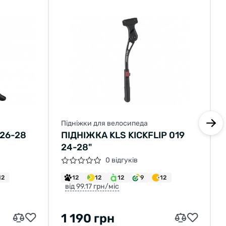
Підніжки для велосипеда
 26-28
ПІДНІЖКА KLS KICKFLIP 019
24-28"
0 відгуків
12
12
12
12
9
12
від 99.17 грн/міс
1 190 грн