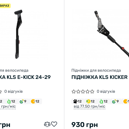
ЗАРАЗ
для велосипеда
Підніжки для велосипеда
А KLS E-KICK 24-29
ПІДНІЖКА KLS KICKER
0 відгуків
0 відгуків
12
12
9
12
12
12
12
9
0 грн/міс
від 77.50 грн/міс
грн
930 грн