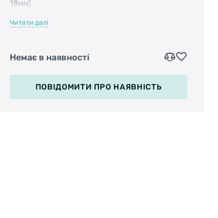
18мм)
• Размер: 26" - 29"
Читати далі
• В комплекте: крепеж, адаптер-переходник
для крепежа на велосипеды Haibike
(расстояние между отверстиями 40мм) в
Немає в наявності
комплект не входит, арт:2260501600)
• Цвет: черный
ПОВІДОМИТИ
ПРО НАЯВНІСТЬ