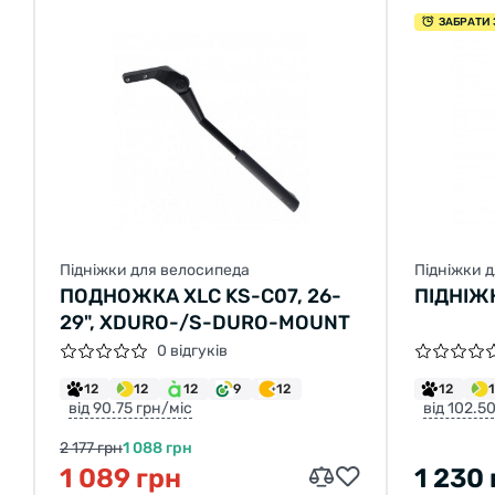
ЗАБРАТИ 
Підніжки для велосипеда
Підніжки 
ПОДНОЖКА XLC KS-C07, 26-
ПІДНІЖК
29", XDURO-/S-DURO-MOUNT
0 відгуків
12
12
12
9
12
12
від 90.75 грн/міс
від 102.5
2 177 грн
1 088 грн
1 089 грн
1 230 