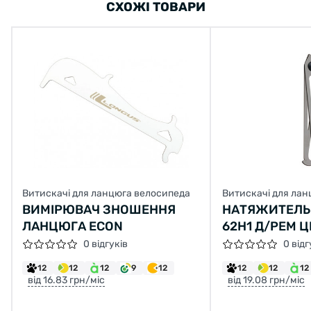
СХОЖІ ТОВАРИ
Витискачі для ланцюга велосипеда
Витискачі для ла
ВИМІРЮВАЧ ЗНОШЕННЯ
НАТЯЖИТЕЛЬ 
ЛАНЦЮГА ECON
62H1 Д/РЕМ Ц
СКЛАДНОЙ
0 відгуків
0 відг
12
12
12
9
12
12
12
12
від 16.83 грн/міс
від 19.08 грн/міс