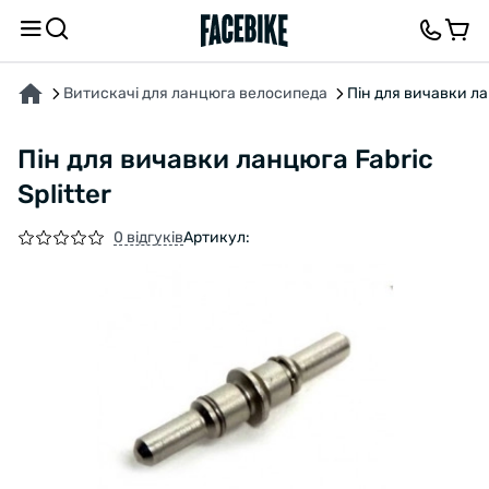
ПРО ТОВАР
ВІДГУКИ ТА ЗАПИТАННЯ
Витискачі для ланцюга велосипеда
Пін для вичавки лан
Пін для вичавки ланцюга Fabric
Splitter
0 відгуків
Артикул: