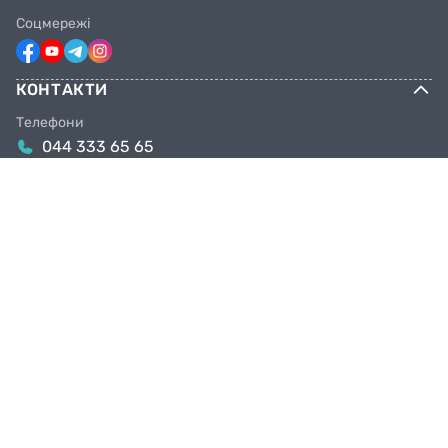
Соцмережі
КОНТАКТИ
Телефони
044 333 65 65
099 638 25 55
098 638 25 55
063 638 25 55
Email
info@facebike.com.ua
Графік роботи
10:00-19:00
Магазини в Києві
Київ, вул. Якова Гніздовського, 1А