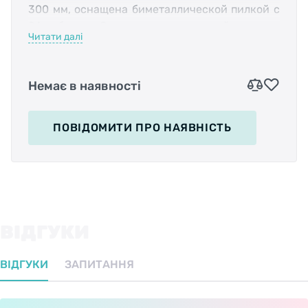
300 мм, оснащена биметаллической пилкой с
24 зубцами. Отличается износостойкостью и
Читати далі
имеет регулировку натяжения полотна.
Немає в наявності
В продаже доступны сменные пилки 12"
(BM18-HKB-SB) и карбоновые пилы (BM14-
ПОВІДОМИТИ
ПРО НАЯВНІСТЬ
HCS-C).
Материал зубьев:
HSS Bi-Metal.
ВІДГУКИ
ВІДГУКИ
ЗАПИТАННЯ