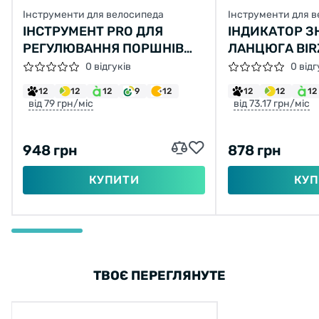
Інструменти для велосипеда
Інструменти для 
ІНСТРУМЕНТ PRO ДЛЯ
ІНДИКАТОР З
РЕГУЛЮВАННЯ ПОРШНІВ
ЛАНЦЮГА BIR
ГАЛЬМ
WEAR INDICATO
0 відгуків
0 відг
12
12
12
9
12
12
12
12
від 79 грн/міс
від 73.17 грн/міс
948 грн
878 грн
КУПИТИ
КУП
ТВОЄ ПЕРЕГЛЯНУТЕ