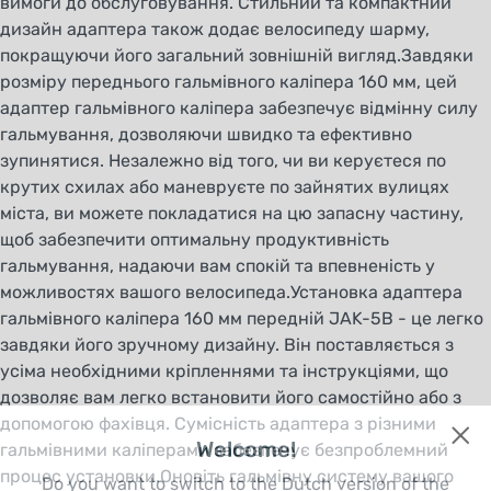
вимоги до обслуговування. Стильний та компактний
дизайн адаптера також додає велосипеду шарму,
покращуючи його загальний зовнішній вигляд.Завдяки
розміру переднього гальмівного каліпера 160 мм, цей
адаптер гальмівного каліпера забезпечує відмінну силу
гальмування, дозволяючи швидко та ефективно
зупинятися. Незалежно від того, чи ви керуєтеся по
крутих схилах або маневруєте по зайнятих вулицях
міста, ви можете покладатися на цю запасну частину,
щоб забезпечити оптимальну продуктивність
гальмування, надаючи вам спокій та впевненість у
можливостях вашого велосипеда.Установка адаптера
гальмівного каліпера 160 мм передній JAK-5B - це легко
завдяки його зручному дизайну. Він поставляється з
усіма необхідними кріпленнями та інструкціями, що
дозволяє вам легко встановити його самостійно або з
допомогою фахівця. Сумісність адаптера з різними
Welcome!
гальмівними каліперами забезпечує безпроблемний
процес установки.Оновіть гальмівну систему вашого
Do you want to switch to the Dutch version of the