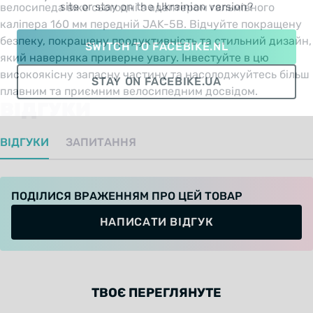
site or stay on the Ukrainian version?
велосипеда вже сьогодні з адаптером гальмівного
каліпера 160 мм передній JAK-5B. Відчуйте покращену
безпеку, покращену продуктивність та стильний дизайн,
SWITCH TO FACEBIKE.NL
який наверняка приверне увагу. Інвестуйте в цю
високоякісну запасну частину та насолоджуйтесь більш
STAY ON FACEBIKE.UA
плавним та приємним велосипедним досвідом.
ВІДГУКИ
ВІДГУКИ
ЗАПИТАННЯ
ПОДІЛИСЯ ВРАЖЕННЯМ ПРО ЦЕЙ ТОВАР
НАПИСАТИ ВІДГУК
ТВОЄ ПЕРЕГЛЯНУТЕ