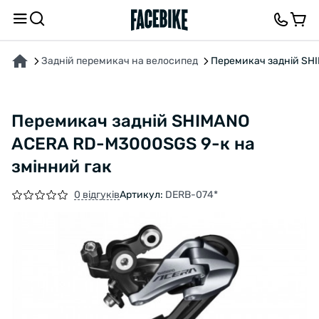
ПРО ТОВАР
ХАРАКТЕРИСТИКИ
ВІДГУКИ ТА ЗАПИТАННЯ
Задній перемикач на велосипед
Перемикач задній SH
Перемикач задній SHIMANO
ACERA RD-M3000SGS 9-к на
змiнний гак
0 відгуків
Артикул:
DERB-074*