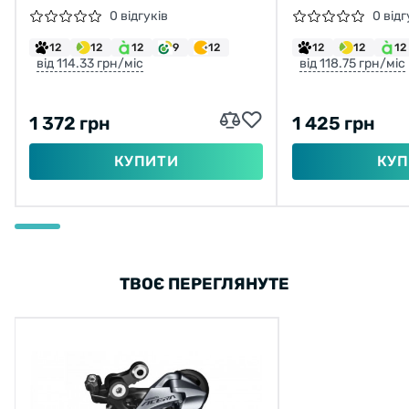
SS, 9-СК., К
0 відгуків
0 відг
12
12
12
9
12
12
12
12
від 114.33 грн/міс
від 118.75 грн/міс
1 372 грн
1 425 грн
КУПИТИ
КУП
ТВОЄ ПЕРЕГЛЯНУТЕ