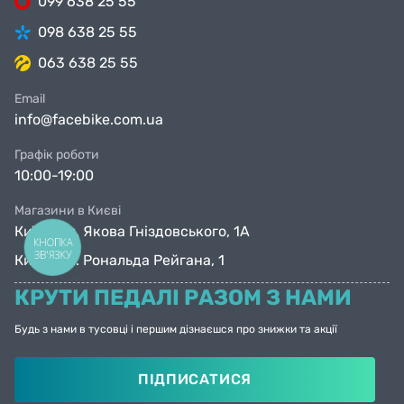
099 638 25 55
098 638 25 55
063 638 25 55
Email
info@facebike.com.ua
Графік роботи
10:00-19:00
Магазини в Києві
Київ, вул. Якова Гніздовського, 1А
КНОПКА
ЗВ'ЯЗКУ
Київ, вул. Рональда Рейгана, 1
КРУТИ ПЕДАЛІ РАЗОМ З НАМИ
Будь з нами в тусовці і першим дізнаєшся про знижки та акції
ПІДПИСАТИСЯ