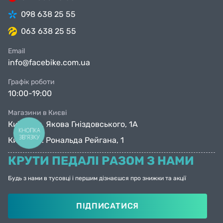
098 638 25 55
063 638 25 55
Email
info@facebike.com.ua
Графік роботи
10:00-19:00
Магазини в Києві
Київ, вул. Якова Гніздовського, 1А
КНОПКА
ЗВ'ЯЗКУ
Київ, вул. Рональда Рейгана, 1
КРУТИ ПЕДАЛІ РАЗОМ З НАМИ
Будь з нами в тусовці і першим дізнаєшся про знижки та акції
ПІДПИСАТИСЯ