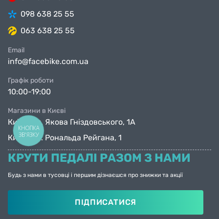
098 638 25 55
063 638 25 55
Email
info@facebike.com.ua
Графік роботи
10:00-19:00
Магазини в Києві
Київ, вул. Якова Гніздовського, 1А
КНОПКА
ЗВ'ЯЗКУ
Київ, вул. Рональда Рейгана, 1
КРУТИ ПЕДАЛІ РАЗОМ З НАМИ
Будь з нами в тусовці і першим дізнаєшся про знижки та акції
ПІДПИСАТИСЯ