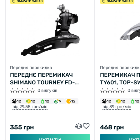
ЗАБРАТИ ЗАРАЗ
ЗАБРАТИ ЗАРАЗ
Передня перекидка
Передня перекидк
ПЕРЕДНЄ ПЕРЕМИКАЧ
ПЕРЕМИКАЧ П
SHIMANO TOURNEY FD-
TY601, TOP-S
TZ510 НИЖНЯ ТЯГА 31.8 ММ
УНІВЕРС.ТЯГА
0 відгуків
0 відг
31,8/34.9ММ,
12
12
12
9
12
12
12
12
від 29.58 грн/міс
від 39 грн/міс
355 грн
468 грн