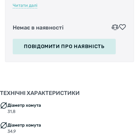
Сумісний з системами на 2 зірки.
Читати далі
Рекомендовано для шатунів з передніми
зірками 50-34. Перемикач має універсальну
тягу. Хомут діаметром 34,9мм з проставкой під
Немає в наявності
31,8мм. Працює з ручками перемикання на 2
позиції.
ПОВІДОМИТИ
ПРО НАЯВНІСТЬ
ТЕХНІЧНІ ХАРАКТЕРИСТИКИ
Діаметр хомута
31,8
Діаметр хомута
34,9