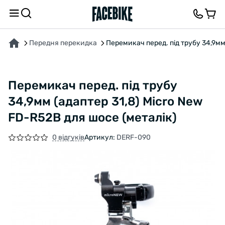
ПРО ТОВАР
ХАРАКТЕРИСТИКИ
ВІДГУКИ ТА ЗАПИТАННЯ
Передня перекидка
Перемикач перед. під трубу 34,9мм
Перемикач перед. під трубу
34,9мм (адаптер 31,8) Micro New
FD-R52B для шосе (металік)
0 відгуків
Артикул:
DERF-090