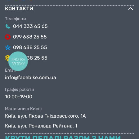
КОНТАКТИ
Телефони
044 333 65 65
099 638 25 55
098 638 25 55
063 638 25 55
КНОПКА
ЗВ'ЯЗКУ
Email
info@facebike.com.ua
Графік роботи
10:00-19:00
Магазини в Києві
Київ, вул. Якова Гніздовського, 1А
Київ, вул. Рональда Рейгана, 1
КРУТИ ПЕДАЛІ РАЗОМ З НАМИ